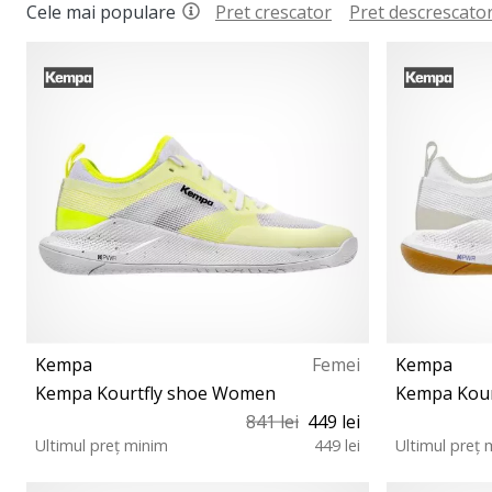
Cele mai populare
Pret crescator
Pret descrescato
Kempa
Femei
Kempa
Kempa Kourtfly shoe Women
Kempa Kou
841 lei
449 lei
Ultimul preț minim
449 lei
Ultimul preț 