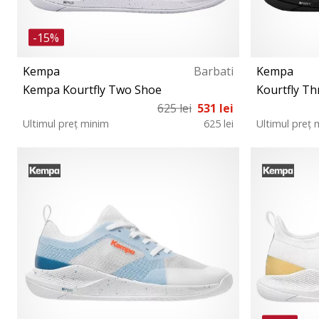
-15%
Kempa
Barbati
Kempa
Kempa Kourtfly Two Shoe
Kourtfly Th
625 lei
531 lei
Ultimul preț minim
625 lei
Ultimul preț 
39 39½ 40½ 42½ 43 44 44½ 45 45½ 46 47 48
39 39½ 40½ 
49