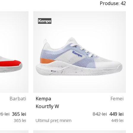
Produse: 42
Barbati
Kempa
Femei
Kourtfly W
6 lei
365 lei
842 lei
449 lei
365 lei
Ultimul preț minim
449 lei