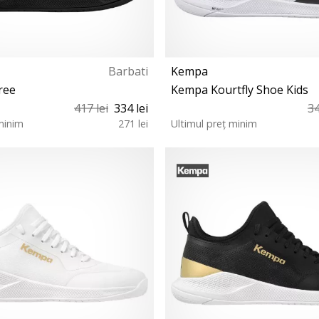
Barbati
Kempa
ree
Kempa Kourtfly Shoe Kids
417 lei
334 lei
34
minim
271 lei
Ultimul preț minim
41 42 42½ 43 44 44½ 45 45½ 46
34 35 36 37 38 39
49