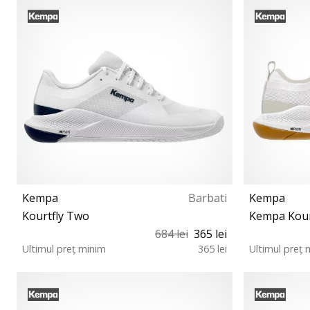
37 38½ 39 39½ 40½ 41 42 42½
37½ 38 38
Kempa
Barbati
Kempa
Kourtfly Two
Kempa Kour
684 lei
365 lei
Ultimul preț minim
365 lei
Ultimul preț 
39 40½ 42½ 43 45½ 47