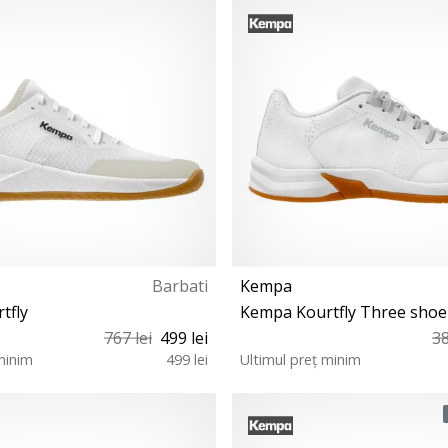
½ 39 39½ 40½ 41 42 42½ 44½
41 44½ 45½ 48
Barbati
Kempa
tfly
Kempa Kourtfly Three sh
767 lei
499 lei
38
minim
499 lei
Ultimul preț minim
42½ 43 44 49 50
36 37 37½ 38 40½ 42½ 