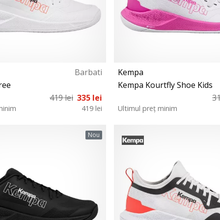
Barbati
Kempa
ree
Kempa Kourtfly Shoe Kids
419 lei
335 lei
31
minim
419 lei
Ultimul preț minim
40½ 41
28 29 30 32 31 33
Nou