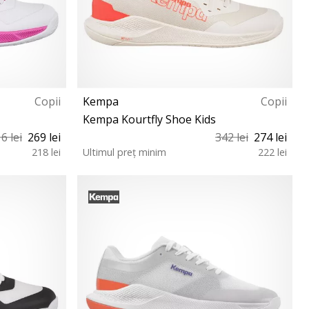
Copii
Kempa
Copii
Kempa Kourtfly Shoe Kids
6 lei
269 lei
342 lei
274 lei
218 lei
Ultimul preț minim
222 lei
35 36 37 38 39