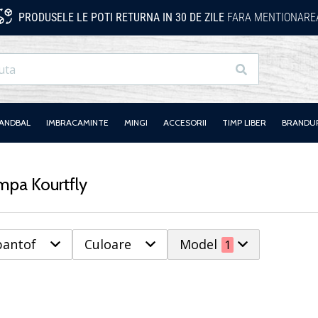
PRODUSELE LE POTI RETURNA IN 30 DE ZILE
FARA MENTIONAREA
Cauta
HANDBAL
IMBRACAMINTE
MINGI
ACCESORII
TIMP LIBER
BRANDU
mpa Kourtfly
pantof
Culoare
Model
1