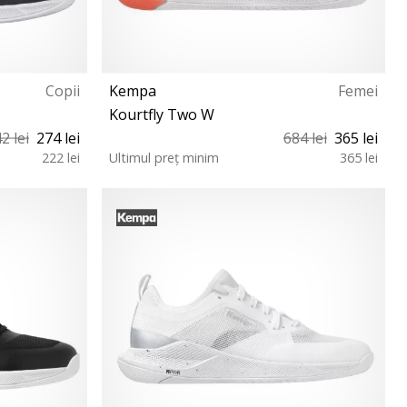
Copii
Kempa
Femei
Kourtfly Two W
2 lei
274 lei
684 lei
365 lei
222 lei
Ultimul preț minim
365 lei
37 37½ 38 38½ 39 40½ 41 42 42½ 43