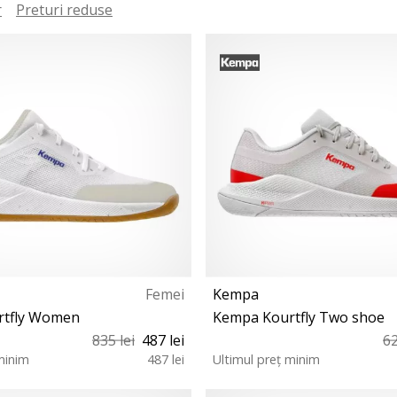
r
Preturi reduse
Femei
Kempa
rtfly Women
Kempa Kourtfly Two shoe
835 lei
487 lei
62
minim
487 lei
Ultimul preț minim