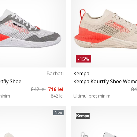
-15%
Barbati
Kempa
tfly Shoe
Kempa Kourtfly Shoe Wom
842 lei
716 lei
84
minim
842 lei
Ultimul preț minim
2½ 43 44 44½ 45 45½ 46 47 48
37 37½ 38 38½ 39 39½ 40½ 4
Nou
49