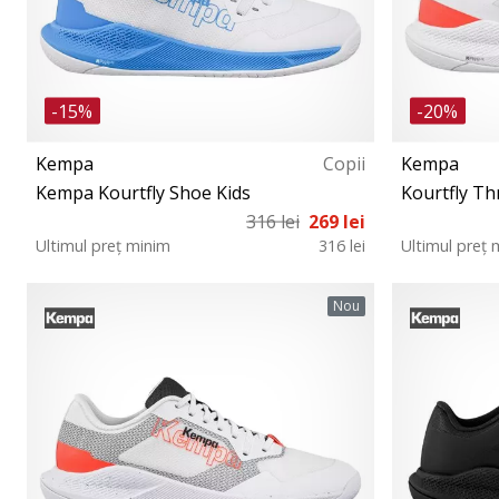
-15%
-20%
Kempa
Copii
Kempa
Kempa Kourtfly Shoe Kids
Kourtfly Th
316 lei
269 lei
Ultimul preț minim
316 lei
Ultimul preț 
28 29 30 32 31 33
Nou