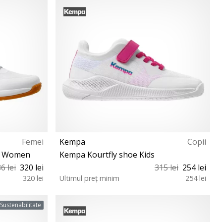
37 37½ 38 38½ 41
Femei
Kempa
Copii
oe Women
Kempa Kourtfly shoe Kids
6 lei
320 lei
315 lei
254 lei
320 lei
Ultimul preț minim
254 lei
43 44
28 33
Sustenabilitate