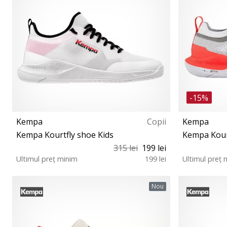
-15%
Kempa
Copii
Kempa
Kempa Kourtfly shoe Kids
Kempa Kour
315 lei
199 lei
Ultimul preț minim
199 lei
Ultimul preț 
34 38 39
39½ 41 42 4
Nou