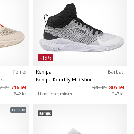
-15%
Femei
Kempa
Barbati
en
Kempa Kourtfly Mid Shoe
2 lei
716 lei
947 lei
805 lei
842 lei
Ultimul preț minim
947 lei
1 42 42½ 43
42 42½ 43 44 44½ 45 45½ 46 47 49
Exclusiv