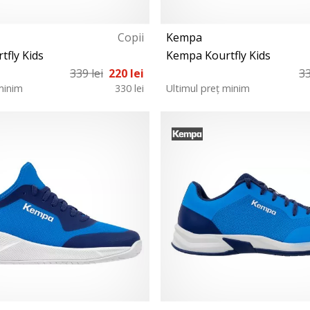
Copii
Kempa
fly Kids
Kempa Kourtfly Kids
339 lei
220 lei
33
minim
330 lei
Ultimul preț minim
36 37 38
34 36