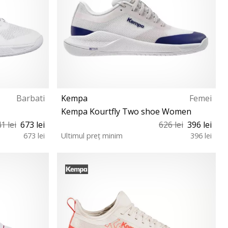
Barbati
Kempa
Femei
Kempa Kourtfly Two shoe Women
1 lei
673 lei
626 lei
396 lei
673 lei
Ultimul preț minim
396 lei
45 45½ 46 47
37½ 38 38½ 39 40½ 41 42½ 43