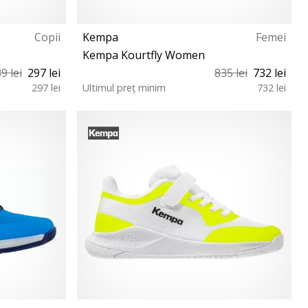
Copii
Kempa
Femei
Kempa Kourtfly Women
9 lei
297 lei
835 lei
732 lei
297 lei
Ultimul preț minim
732 lei
37½ 38½ 39 40½ 41