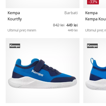
-33%
Kempa
Barbati
Kempa
Kourtfly
Kempa Kourt
842 lei
449 lei
Ultimul preț minim
449 lei
Ultimul preț 
39½ 41 45½