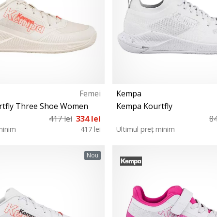
Femei
Kempa
tfly Three Shoe Women
Kempa Kourtfly
417 lei
334 lei
84
minim
417 lei
Ultimul preț minim
8 38½ 39 39½ 40½ 41 42 42½ 43
39 39½ 41 42 42½ 43 44 44½ 
Nou
48 49 50