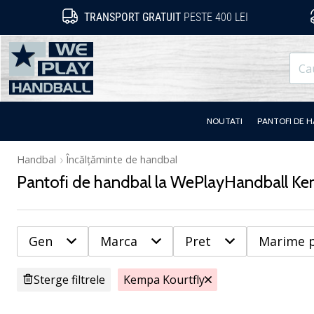
TRANSPORT GRATUIT
PESTE 400 LEI
WePlayHandball.ro
NOUTATI
PANTOFI DE 
Handbal
Încălțăminte de handbal
Pantofi de handbal la WePlayHandball Ke
Gen
Marca
Pret
Marime 
Sterge filtrele
Kempa Kourtfly