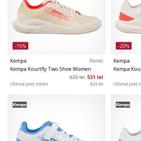
-15%
-20%
Kempa
Femei
Kempa
Kempa Kourtfly Two Shoe Women
Kempa Kour
625 lei
531 lei
Ultimul preț minim
625 lei
Ultimul preț 
38 38½ 39 39½ 40½ 41 42 42½ 43
36 37 37½ 3