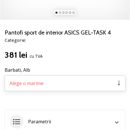
noii
pantofi
de
handbal
PUMA
Pantofi sport de interior ASICS GEL-TASK 4
Accelerate
Categorie:
NITRO
SQD
381 lei
5!
cu TVA
Află
care
Barbati,
Alb
sunt
actualizările
Alege o marime
tehnice
și
vezi
dacă
merită…
Parametrii