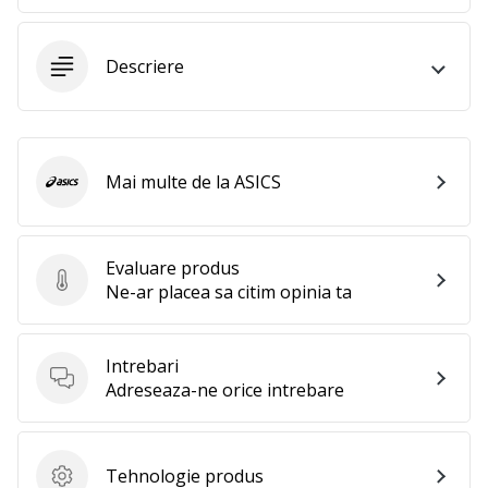
25. 11. 2024
•
2 min. de lectura
Descriere
Devino
Ambasador
al
brandului
Mai multe de la ASICS
ASICS
nostru
de
handbal
Evaluare produs
Ești
Evaluare produs
Ne-ar placea sa citim opinia ta
un
fan
al
Intrebari
handbalului
Intrebari
Adreseaza-ne orice intrebare
ca
și
noi?
Alătură-
Tehnologie produs
Tehnologie produs