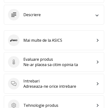
25. 11. 2024
•
2 min. de lectura
Descriere
Devino
Ambasador
al
brandului
Mai multe de la ASICS
ASICS
nostru
de
handbal
Evaluare produs
Ești
Evaluare produs
Ne-ar placea sa citim opinia ta
un
fan
al
Intrebari
handbalului
Intrebari
Adreseaza-ne orice intrebare
ca
și
noi?
Alătură-
Tehnologie produs
Tehnologie produs