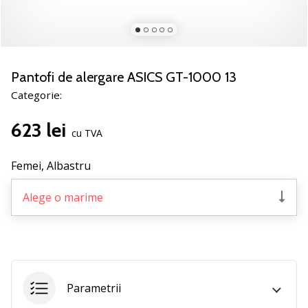
noii
pantofi
de
handbal
PUMA
Pantofi de alergare ASICS GT-1000 13
Accelerate
Categorie:
NITRO
SQD
623 lei
5!
cu TVA
Află
care
Femei,
Albastru
sunt
actualizările
Alege o marime
tehnice
și
vezi
dacă
merită…
Parametrii