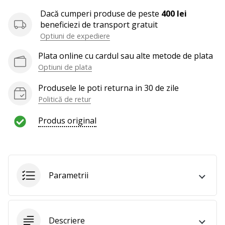
te
Dacă cumperi produse de peste
400 lei
nouă
beneficiezi de transport gratuit
ca
Optiuni de expediere
Ambasador
al
Plata online cu cardul sau alte metode de plata
brandului.
Optiuni de plata
Produsele le poti returna in 30 de zile
Politică de retur
Afiseaza
toate
Produs original
articolele
Parametrii
Descriere