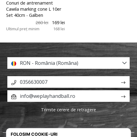
Conuri de antrenament
Cawila marking cone L 10er
Set 40cm
- Galben
260 lei
169 lei
Ultimul preț minim
168 lei
RON - România (Româna)
0356630007
info@weplayhandball.ro
Trimite cerere de retragere