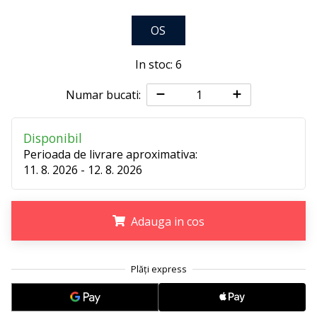
25. 11. 2024
•
OS
2 min. de lectura
Devino
In stoc: 6
Ambasador
al
Numar bucati:
brandului
nostru
Disponibil
de
Perioada de livrare aproximativa:
handbal
11. 8. 2026 - 12. 8. 2026
Ești
un
fan
Adauga in cos
al
handbalului
.
.
.
ca
și
noi?
Alătură-