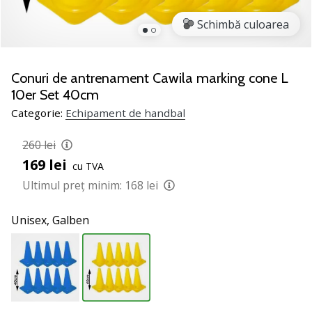
noii
Schimbă culoarea
pantofi
de
handbal
PUMA
Conuri de antrenament Cawila marking cone L
Accelerate
10er Set 40cm
NITRO
Categorie:
Echipament de handbal
SQD
5!
260 lei
Află
169 lei
care
cu TVA
sunt
Ultimul preț minim:
168 lei
actualizările
tehnice
Unisex,
Galben
și
vezi
dacă
merită…