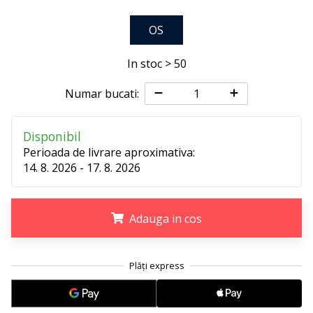
25. 11. 2024
•
OS
2 min. de lectura
Devino
In stoc > 50
Ambasador
al
Numar bucati:
brandului
nostru
Disponibil
de
Perioada de livrare aproximativa:
handbal
14. 8. 2026 - 17. 8. 2026
Ești
un
fan
Adauga in cos
al
handbalului
.
.
.
ca
și
noi?
Alătură-