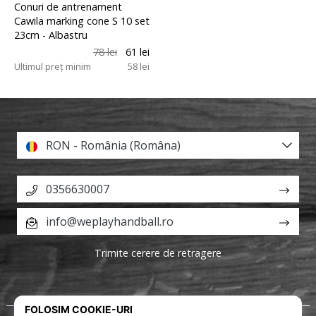
Conuri de antrenament
Cawila marking cone S 10 set
23cm
- Albastru
78 lei
61 lei
Ultimul preț minim
58 lei
RON - România (Româna)
0356630007
info@weplayhandball.ro
Trimite cerere de retragere