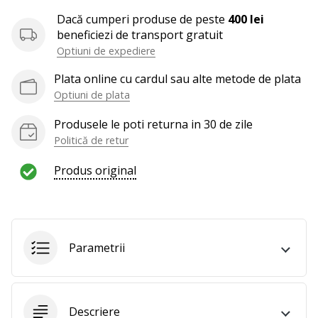
te
Dacă cumperi produse de peste
400 lei
nouă
beneficiezi de transport gratuit
ca
Optiuni de expediere
Ambasador
al
Plata online cu cardul sau alte metode de plata
brandului.
Optiuni de plata
Produsele le poti returna in 30 de zile
Politică de retur
Afiseaza
toate
Produs original
articolele
Parametrii
Descriere