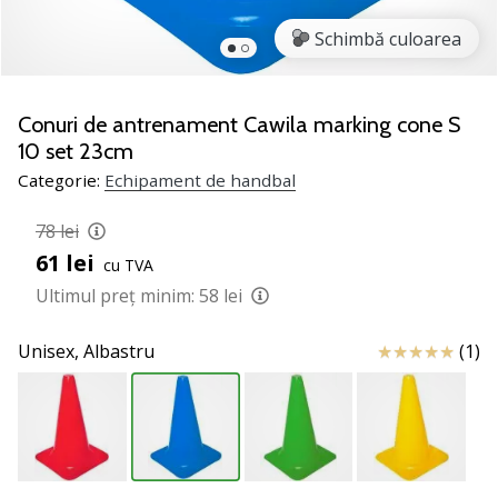
noii
Schimbă culoarea
pantofi
de
handbal
PUMA
Conuri de antrenament Cawila marking cone S
Accelerate
10 set 23cm
NITRO
Categorie:
Echipament de handbal
SQD
5!
78 lei
Află
61 lei
care
cu TVA
sunt
Ultimul preț minim:
58 lei
actualizările
tehnice
Review
Unisex,
Albastru
(1)
și
vezi
dacă
merită…