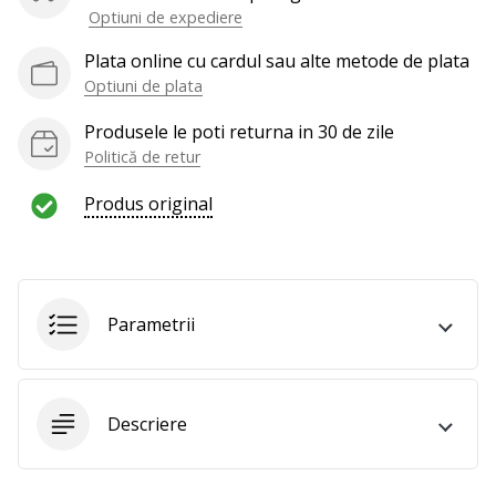
te
Optiuni de expediere
nouă
Plata online cu cardul sau alte metode de plata
ca
Ambasador
Optiuni de plata
al
Produsele le poti returna in 30 de zile
brandului.
Politică de retur
Produs original
Afiseaza
toate
articolele
Parametrii
Descriere