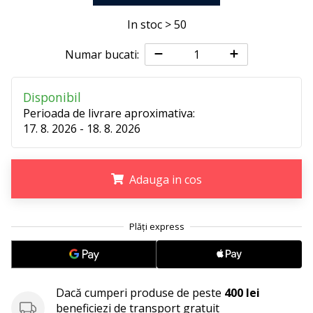
25. 11. 2024
•
In stoc > 50
2 min. de lectura
Numar bucati:
Devino
Ambasador
al
Disponibil
brandului
Perioada de livrare aproximativa:
nostru
17. 8. 2026 - 18. 8. 2026
de
handbal
Adauga in cos
Ești
un
fan
.
.
.
al
handbalului
ca
și
noi?
Dacă cumperi produse de peste
400 lei
Alătură-
beneficiezi de transport gratuit