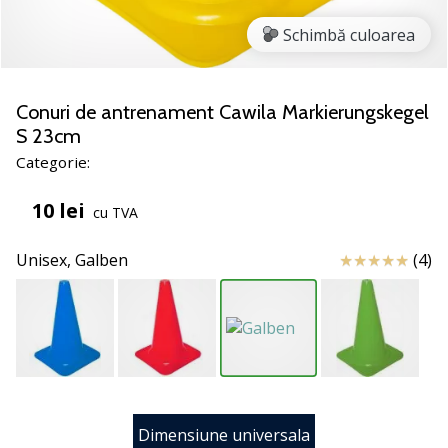
noii
Schimbă culoarea
pantofi
de
handbal
PUMA
Conuri de antrenament Cawila Markierungskegel
Accelerate
S 23cm
NITRO
Categorie:
SQD
5!
10 lei
cu TVA
Află
care
Review
Unisex,
Galben
(4)
sunt
actualizările
tehnice
și
vezi
dacă
merită…
Dimensiune universala