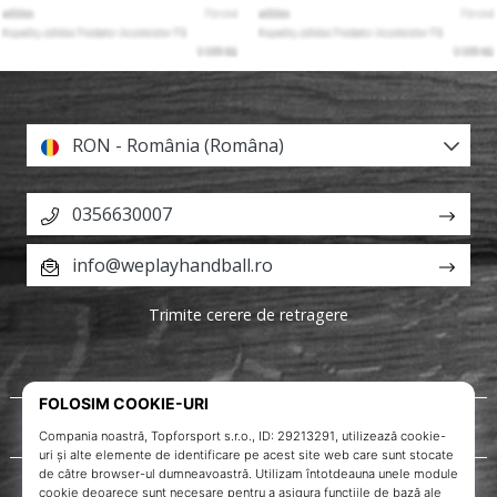
RON - România (Româna)
0356630007
info@weplayhandball.ro
Trimite cerere de retragere
Despre noi
Servicii clienți