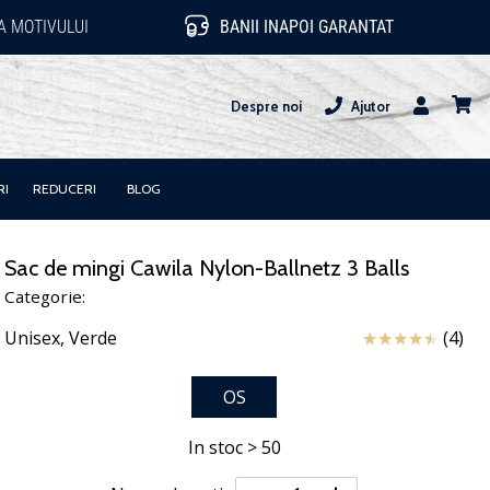
 MOTIVULUI
BANII INAPOI GARANTAT
Despre noi
Ajutor
Utilizator
Cos
RI
REDUCERI
BLOG
Sac de mingi Cawila Nylon-Ballnetz 3 Balls
Categorie:
Review
Unisex,
Verde
(4)
OS
In stoc > 50