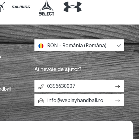
RON - România (Româna)
re
Ai nevoie de ajutor?
0356630007
ndball
info@weplayhandball.ro