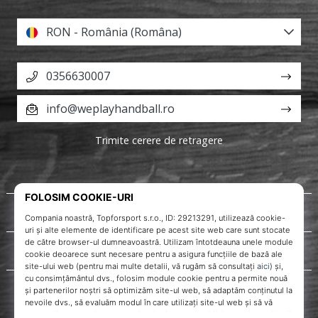
RON - România (Româna)
0356630007
info@weplayhandball.ro
Trimite cerere de retragere
Despre noi
Servicii clienți