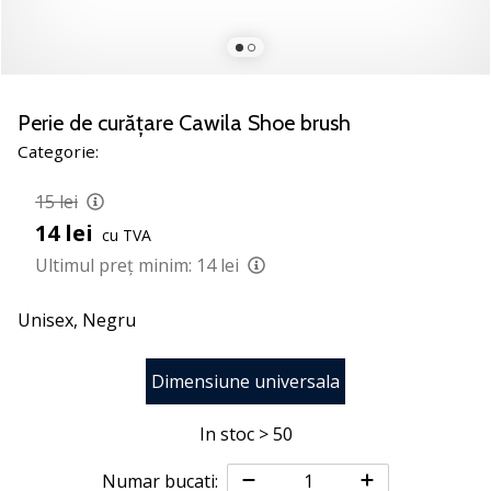
noii
pantofi
de
handbal
PUMA
Perie de curățare Cawila Shoe brush
Accelerate
Categorie:
NITRO
SQD
15 lei
5!
14 lei
cu TVA
Află
care
Ultimul preț minim:
14 lei
sunt
actualizările
Unisex,
Negru
tehnice
și
Dimensiune universala
vezi
dacă
merită…
In stoc > 50
Numar bucati: