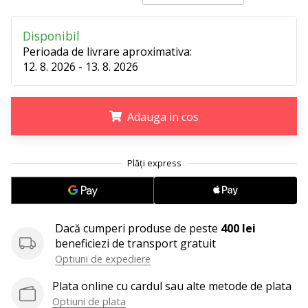
25. 11. 2024
•
Disponibil
2 min. de lectura
Perioada de livrare aproximativa:
Devino
12. 8. 2026 - 13. 8. 2026
Ambasador
al
brandului
Adauga in cos
nostru
de
.
.
.
handbal
Ești
un
fan
al
Dacă cumperi produse de peste
400 lei
handbalului
beneficiezi de transport gratuit
ca
Optiuni de expediere
și
noi?
Plata online cu cardul sau alte metode de plata
Alătură-
Optiuni de plata