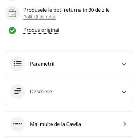
te
Produsele le poti returna in 30 de zile
nouă
ca
Politică de retur
Ambasador
Produs original
al
brandului.
Afiseaza
Parametrii
toate
articolele
Descriere
Mai multe de la Cawila
Cawila