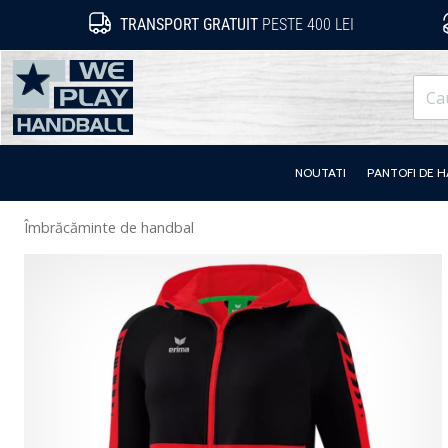
TRANSPORT GRATUIT
PESTE 400 LEI
WePlayHandball.ro
NOUTATI
PANTOFI DE 
Îmbrăcăminte de handbal