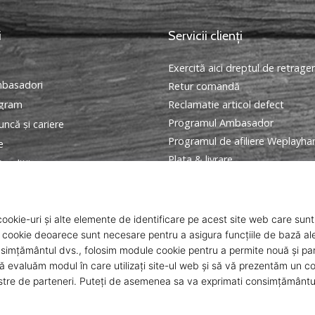
i
Servicii clienți
Exercită aici dreptul de retrage
basadori
Retur comandă
ogram
Reclamatie articol defect
Programul Ambasador
ncă și cariere
Programul de afiliere Weplayha
e
Plata & livrare
onditii
Găseşte mărimea potrivită
Contact
Intrebari frecvente
Politica de confidentialitate
ANPC
© 2010 – 2026
WePlayHandball.ro