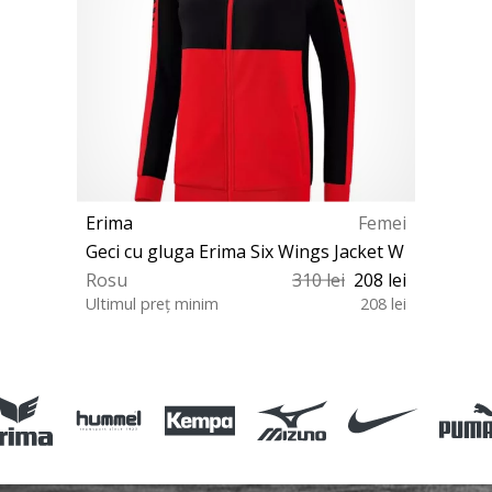
Erima
Femei
Geci cu gluga Erima Six Wings Jacket W
Rosu
310 lei
208 lei
Ultimul preț minim
208 lei
34 38