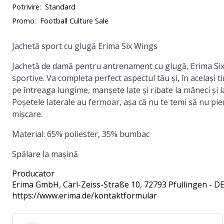
Potrivire:
Standard
Promo:
Football Culture Sale
Jachetă sport cu glugă Erima Six Wings
Jachetă de damă pentru antrenament cu glugă,
Erima Si
sportive. Va completa perfect aspectul tău și, în același 
pe întreaga lungime, manșete late și ribate la mâneci și l
Poșetele laterale au fermoar, așa că nu te temi să nu pier
mișcare.
Material:
65% poliester, 35% bumbac
Spălare la mașină
Producator
Erima GmbH
, Carl-Zeiss-Straße 10, 72793 Pfullingen - D
https://www.erima.de/kontaktformular