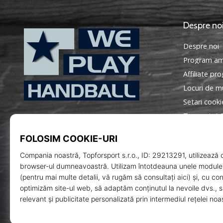
Despre no
Despre noi
Program am
Affiliate pr
Locuri de mu
Setari cooki
WePlayHandball.ro
Termeni si C