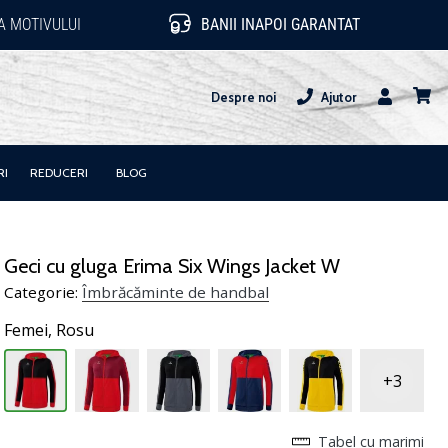
 MOTIVULUI
BANII INAPOI GARANTAT
Despre noi
Ajutor
Utilizator
Cos
RI
REDUCERI
BLOG
Geci cu gluga Erima Six Wings Jacket W
Categorie:
Îmbrăcăminte de handbal
Femei,
Rosu
+3
Tabel cu marimi