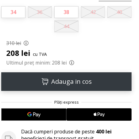
34
36
38
42
40
44
310 lei
208 lei
cu TVA
Ultimul preț minim:
208 lei
Adauga in cos
Dacă cumperi produse de peste
400 lei
beneficiezi de transport gratuit