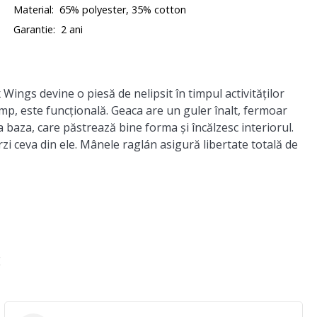
Material:
65% polyester, 35% cotton
Garantie:
2 ani
x Wings
devine o piesă de nelipsit în timpul activităților
timp, este funcțională. Geaca are un guler înalt, fermoar
a baza, care păstrează bine forma și încălzesc interiorul.
zi ceva din ele. Mânele raglán asigură libertate totală de
E