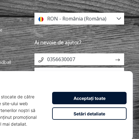
RON - România (Româna)
re
Ai nevoie de ajutor?
0356630007
ndball
info@weplayhandball.ro