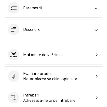
25. 11. 2024
•
Parametrii
2 min. de lectura
Devino
Ambasador
Descriere
al
brandului
nostru
de
handbal
Mai multe de la Erima
Erima
Ești
un
fan
Evaluare produs
al
Evaluare produs
Ne-ar placea sa citim opinia ta
handbalului
ca
și
Intrebari
noi?
Intrebari
Adreseaza-ne orice intrebare
Alătură-