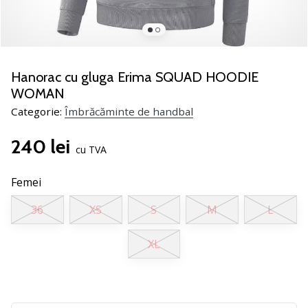
noii
pantofi
de
handbal
PUMA
Hanorac cu gluga Erima SQUAD HOODIE
Accelerate
WOMAN
NITRO
Categorie:
Îmbrăcăminte de handbal
SQD
5!
240 lei
Află
cu TVA
care
sunt
Femei
actualizările
tehnice
36
XS
S
M
L
și
vezi
XL
dacă
merită…