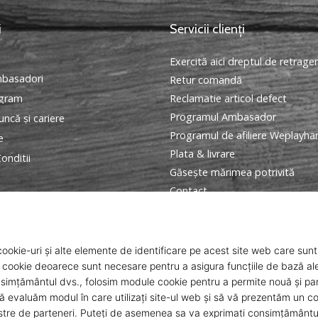
i
Servicii clienți
Exercită aici dreptul de retrage
basadori
Retur comandă
ogram
Reclamatie articol defect
Programul Ambasador
ncă și cariere
Programul de afiliere Weplayha
e
Plata & livrare
onditii
Găseşte mărimea potrivită
Contact
Intrebari frecvente
Politica de confidentialitate
ANPC
© 2010 – 2026
WePlayHandball.ro