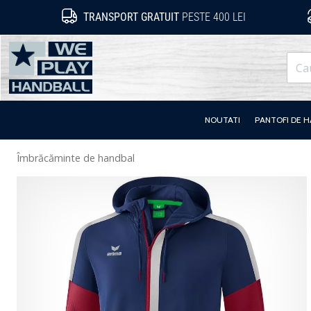
TRANSPORT GRATUIT
PESTE 400 LEI
WePlayHandball.ro
NOUTATI
PANTOFI DE 
Îmbrăcăminte de handbal