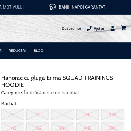
 MOTIVULUI
BANII INAPOI GARANTAT
Despre noi
Ajutor
Utilizator
Cos
RI
REDUCERI
BLOG
Hanorac cu gluga Erima SQUAD TRAININGS
HOODIE
Categorie:
Îmbrăcăminte de handbal
Barbati
S
M
L
XL
128
140
152
164
XXL
3XL