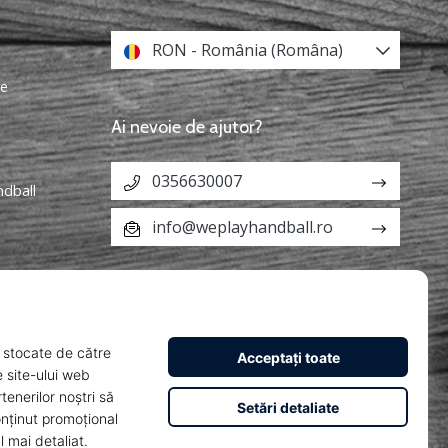
RON - România (Româna)
re
Ai nevoie de ajutor?
0356630007
ndball
info@weplayhandball.ro