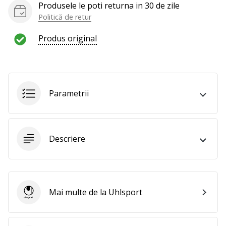
Produsele le poti returna in 30 de zile
te
nouă
Politică de retur
ca
Produs original
Ambasador
al
brandului.
Parametrii
Afiseaza
toate
articolele
Descriere
Mai multe de la Uhlsport
Uhlsport