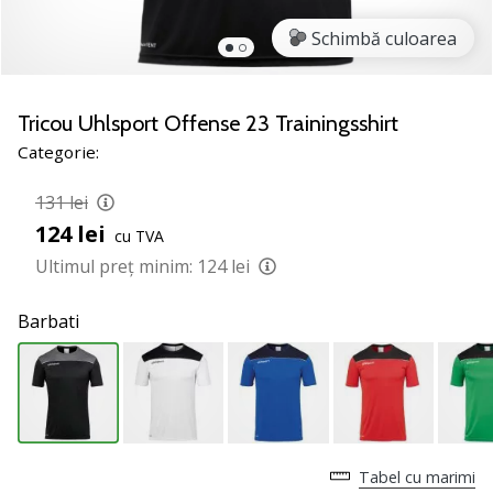
noii
Schimbă culoarea
pantofi
de
handbal
PUMA
Tricou Uhlsport Offense 23 Trainingsshirt
Accelerate
Categorie:
NITRO
SQD
131 lei
5!
124 lei
cu TVA
Află
care
Ultimul preț minim:
124 lei
sunt
actualizările
Barbati
tehnice
și
vezi
dacă
merită…
Tabel cu marimi