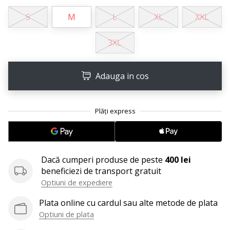
25. 11. 2024
S
M
L
XL
XXL
•
2 min. de lectura
3XL
Devino
Ambasador
al
Adauga in cos
brandului
nostru
de
handbal
Ești
un
fan
Dacă cumperi produse de peste
400 lei
al
beneficiezi de transport gratuit
handbalului
Optiuni de expediere
ca
și
Plata online cu cardul sau alte metode de plata
noi?
Optiuni de plata
Alătură-