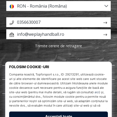
RON - România (Româna)
0356630007
info@weplayhandball.ro
Trimite cerere de retragere
Despre noi
Servicii clienți