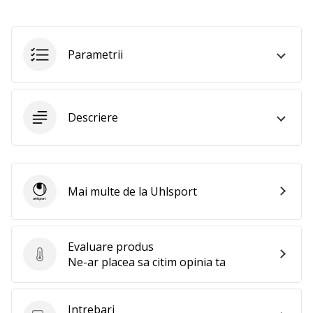
25. 11. 2024
•
2 min. de lectura
Parametrii
Devino
Ambasador
al
brandului
Descriere
nostru
de
handbal
Ești
Mai multe de la Uhlsport
un
Uhlsport
fan
al
handbalului
Evaluare produs
ca
Evaluare produs
Ne-ar placea sa citim opinia ta
și
noi?
Alătură-
Intrebari