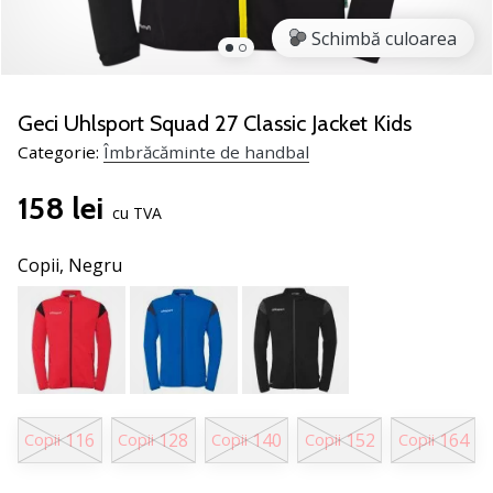
noii
Schimbă culoarea
pantofi
de
handbal
PUMA
Geci Uhlsport Squad 27 Classic Jacket Kids
Accelerate
Categorie:
Îmbrăcăminte de handbal
NITRO
SQD
158 lei
5!
cu TVA
Află
care
Copii,
Negru
sunt
actualizările
tehnice
și
vezi
dacă
merită…
116
128
140
152
164
Copii
Copii
Copii
Copii
Copii