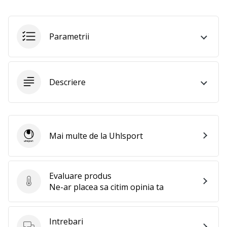
25. 11. 2024
•
2 min. de lectura
Parametrii
Devino
Ambasador
al
brandului
Descriere
nostru
de
handbal
Ești
Mai multe de la Uhlsport
Uhlsport
un
fan
al
Evaluare produs
handbalului
Evaluare produs
Ne-ar placea sa citim opinia ta
ca
și
noi?
Intrebari
Alătură-