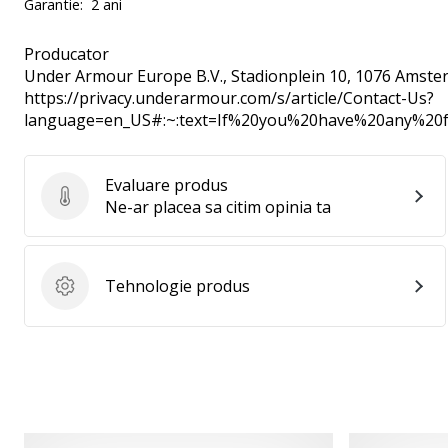
Garantie:
2 ani
Producator
Under Armour Europe B.V.
, Stadionplein 10, 1076 Amste
https://privacy.underarmour.com/s/article/Contact-Us?
language=en_US#:~:text=If%20you%20have%20any%2
Evaluare produs
Evaluare produs
Ne-ar placea sa citim opinia ta
Tehnologie produs
Tehnologie produs