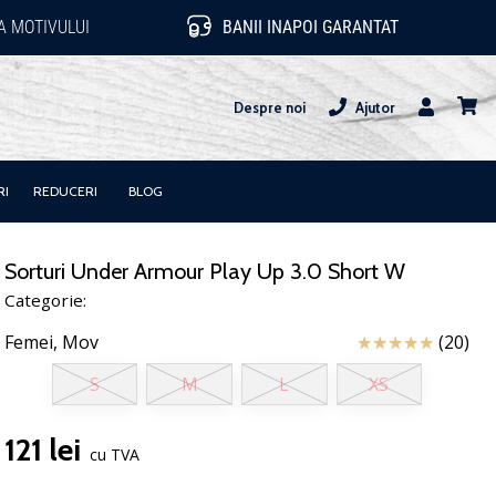
 MOTIVULUI
BANII INAPOI GARANTAT
Despre noi
Ajutor
Utilizator
Cos
RI
REDUCERI
BLOG
Sorturi Under Armour Play Up 3.0 Short W
Categorie:
Review
Femei,
Mov
(20)
S
M
L
XS
121 lei
cu TVA