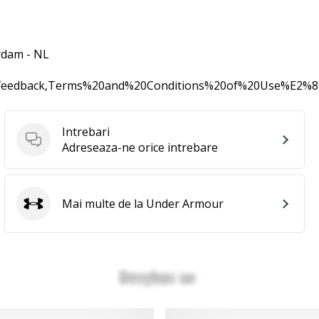
rdam - NL
0feedback,Terms%20and%20Conditions%20of%20Use%E2%
Intrebari
Intrebari
Adreseaza-ne orice intrebare
Mai multe de la Under Armour
Under Armour