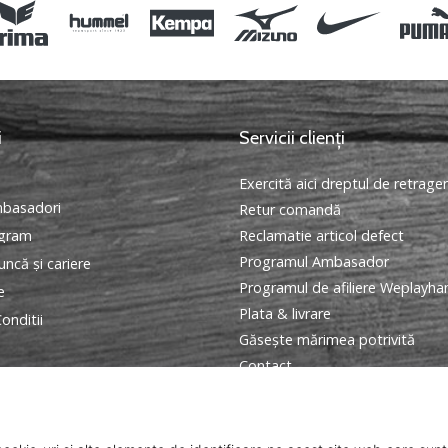
i
Servicii clienți
Exercită aici dreptul de retrage
basadori
Retur comandă
ogram
Reclamatie articol defect
Programul Ambasador
ncă și cariere
Programul de afiliere Weplayha
e
Plata & livrare
onditii
Găseşte mărimea potrivită
Contact
Intrebari frecvente
Politica de confidentialitate
ANPC