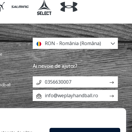
RON - România (Româna)
re
Ai nevoie de ajutor?
0356630007
ndball
info@weplayhandball.ro