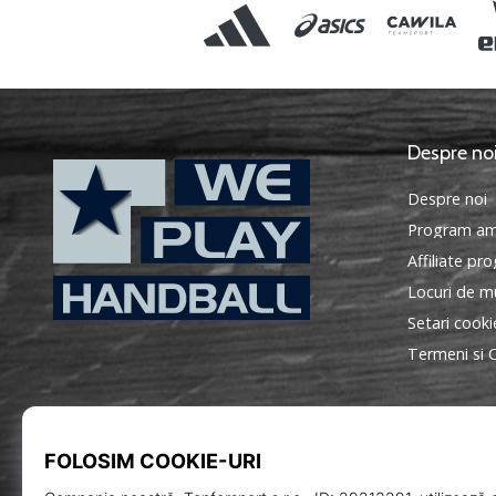
Despre no
Despre noi
Program am
Affiliate pr
Locuri de mu
Setari cooki
WePlayHandball.ro
Termeni si C