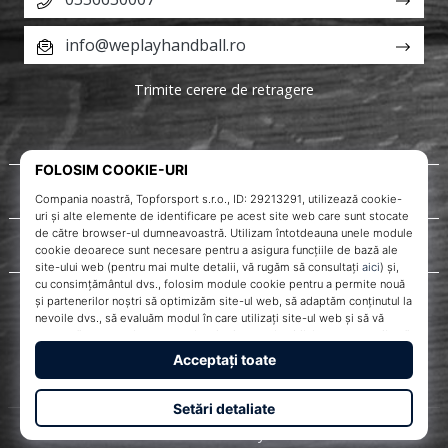
info@weplayhandball.ro
Trimite cerere de retragere
Despre noi
Servicii clienți
WePlayHandball.ro
© 2010 – 2026
WePlayHandball.ro