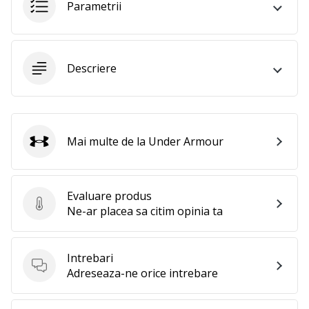
Parametrii
25. 11. 2024
•
2 min. de lectura
Devino
Descriere
Ambasador
al
brandului
nostru
de
Mai multe de la Under Armour
Under Armour
handbal
Ești
un
Evaluare produs
Evaluare produs
fan
Ne-ar placea sa citim opinia ta
al
handbalului
ca
Intrebari
și
Intrebari
Adreseaza-ne orice intrebare
noi?
Alătură-