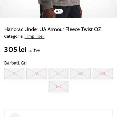
noii
pantofi
de
handbal
PUMA
Hanorac Under UA Armour Fleece Twist QZ
Accelerate
Categorie:
Timp liber
NITRO
SQD
305 lei
5!
cu TVA
Află
care
Barbati,
Gri
sunt
S
M
L
XL
XXL
actualizările
tehnice
și
3XL
vezi
dacă
merită…