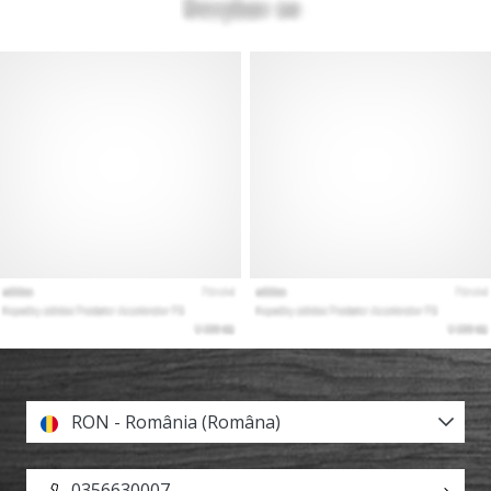
RON - România (Româna)
0356630007