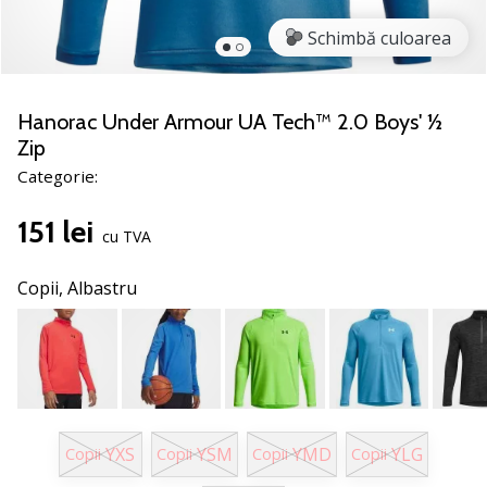
noii
Schimbă culoarea
pantofi
de
handbal
PUMA
Hanorac Under Armour UA Tech™ 2.0 Boys' ½
Accelerate
Zip
NITRO
Categorie:
SQD
5!
151 lei
Află
cu TVA
care
sunt
Copii,
Albastru
actualizările
tehnice
și
vezi
dacă
merită…
YXS
YSM
YMD
YLG
Copii
Copii
Copii
Copii