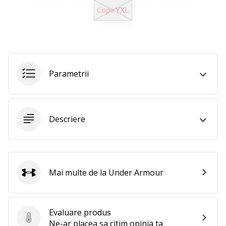
25. 11. 2024
YXL
Copii
•
2 min. de lectura
Devino
Ambasador
al
Parametrii
brandului
nostru
de
handbal
Descriere
Ești
un
fan
al
Mai multe de la Under Armour
handbalului
Under Armour
ca
și
noi?
Evaluare produs
Alătură-
Evaluare produs
Ne-ar placea sa citim opinia ta