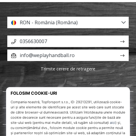
RON - România (Româna)
0356630007
info@weplayhandball.ro
Trimite cerere de retragere
Despre noi
Servicii clienți