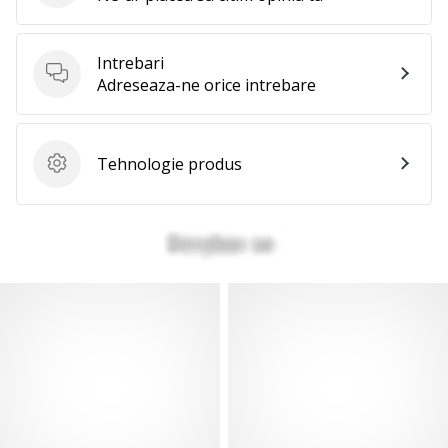
te
nouă
ca
Intrebari
Ambasador
Intrebari
Adreseaza-ne orice intrebare
al
brandului.
Tehnologie produs
Tehnologie produs
Afiseaza
toate
articolele