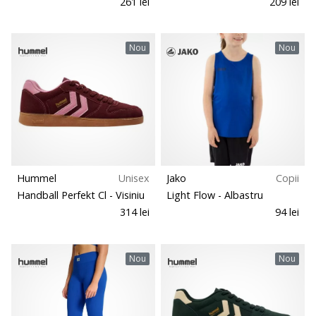
261 lei
209 lei
Nou
Nou
Hummel
Unisex
Jako
Copii
Handball Perfekt Cl
- Visiniu
Light Flow
- Albastru
314 lei
94 lei
Nou
Nou