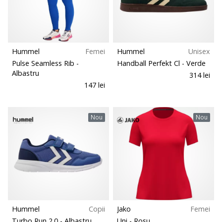
Hummel
Femei
Hummel
Unisex
Pulse Seamless Rib
-
Handball Perfekt Cl
- Verde
Albastru
314 lei
147 lei
Nou
Nou
Hummel
Copii
Jako
Femei
Turbo Run 2.0
- Albastru
Uni
- Rosu