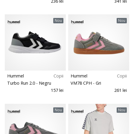
236 lei
341 lei
Nou
Nou
Hummel
Copii
Hummel
Copii
Turbo Run 2.0
- Negru
VM78 CPH
- Gri
157 lei
261 lei
Nou
Nou