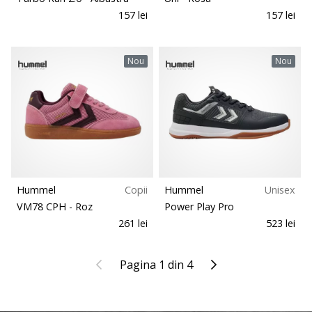
157 lei
157 lei
Nou
Nou
Hummel
Copii
Hummel
Unisex
VM78 CPH
- Roz
Power Play Pro
261 lei
523 lei
Anterior
Urmatorul
Pagina 1 din 4