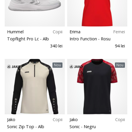
Marime pantof
noii
pantofi
Marime
de
handbal
PUMA
Hummel
Copii
Erima
Femei
Teamsales
Accelerate
Topflight Pro Lc
- Alb
Intro Function
- Rosu
NITRO
340 lei
94 lei
SQD
Carbon
5!
Află
Nou
Nou
Colectie
care
sunt
actualizările
Confort si amortizare
tehnice
și
vezi
Drop
dacă
merită…
Jako
Copii
Jako
Copii
Potrivire
Sonic Zip Top
- Alb
Sonic
- Negru