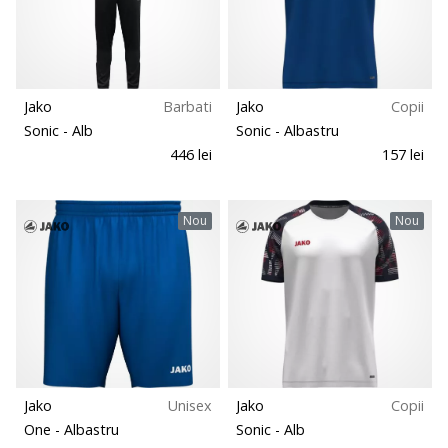
te
nouă
Calitati
ca
Ambasador
Teren
al
Jako
Barbati
Jako
Copii
brandului.
Sonic
- Alb
Sonic
- Albastru
Tip de alergare
446 lei
157 lei
Afiseaza
Tipurile ghetelor
Nou
Nou
toate
articolele
Greutate
Jako
Unisex
Jako
Copii
One
- Albastru
Sonic
- Alb