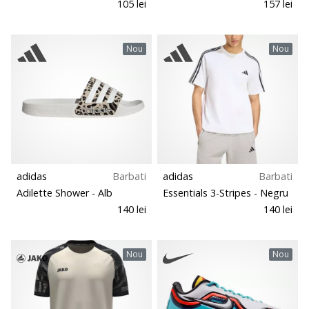
105 lei
157 lei
Nou
Nou
adidas
Barbati
adidas
Barbati
Adilette Shower
- Alb
Essentials 3-Stripes
- Negru
140 lei
140 lei
Nou
Nou