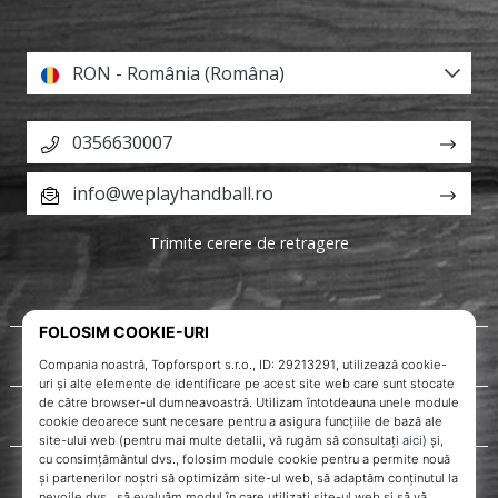
RON - România (Româna)
0356630007
info@weplayhandball.ro
Trimite cerere de retragere
Despre noi
Servicii clienți