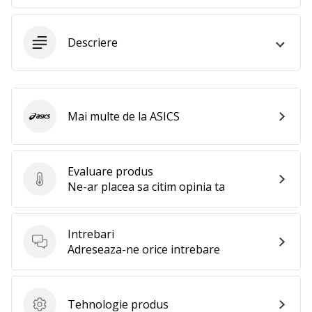
25. 11. 2024
•
2 min. de lectura
Descriere
Devino
Ambasador
al
brandului
Mai multe de la ASICS
ASICS
nostru
de
handbal
Evaluare produs
Ești
Evaluare produs
Ne-ar placea sa citim opinia ta
un
fan
al
Intrebari
handbalului
Intrebari
Adreseaza-ne orice intrebare
ca
și
noi?
Alătură-
Tehnologie produs
Tehnologie produs