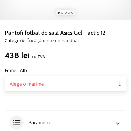
noii
pantofi
de
handbal
PUMA
Pantofi fotbal de sală Asics Gel-Tactic 12
Accelerate
Categorie:
Încălțăminte de handbal
NITRO
SQD
438 lei
5!
cu TVA
Află
care
Femei,
Alb
sunt
actualizările
Alege o marime
tehnice
și
vezi
dacă
merită…
Parametrii