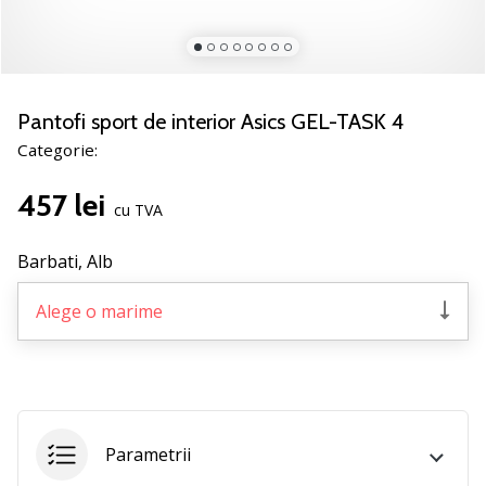
noii
pantofi
de
handbal
PUMA
Pantofi sport de interior Asics GEL-TASK 4
Accelerate
Categorie:
NITRO
SQD
457 lei
5!
cu TVA
Află
care
Barbati,
Alb
sunt
actualizările
Alege o marime
tehnice
și
vezi
dacă
merită…
Parametrii