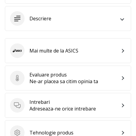
25. 11. 2024
•
2 min. de lectura
Descriere
Devino
Ambasador
al
brandului
Mai multe de la ASICS
ASICS
nostru
de
handbal
Evaluare produs
Ești
Evaluare produs
Ne-ar placea sa citim opinia ta
un
fan
al
Intrebari
handbalului
Intrebari
Adreseaza-ne orice intrebare
ca
și
noi?
Alătură-
Tehnologie produs
Tehnologie produs