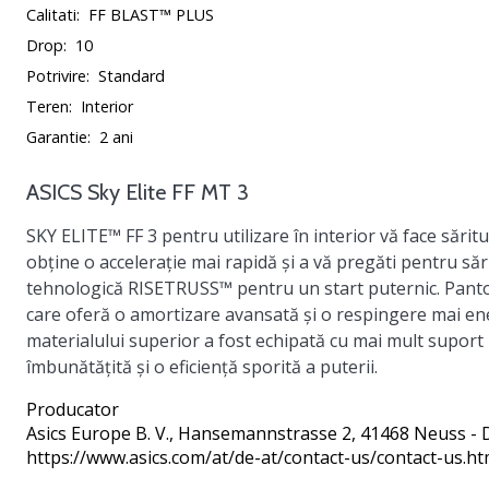
Calitati:
FF BLAST™ PLUS
Drop:
10
Potrivire:
Standard
Teren:
Interior
Garantie:
2 ani
ASICS Sky Elite FF MT 3
SKY ELITE™ FF 3 pentru utilizare în interior vă face săritu
obține o accelerație mai rapidă și a vă pregăti pentru sări
tehnologică RISETRUSS™ pentru un start puternic. Panto
care oferă o amortizare avansată și o respingere mai ener
materialului superior a fost echipată cu mai mult suport 
îmbunătățită și o eficiență sporită a puterii.
Producator
Asics Europe B. V.
, Hansemannstrasse 2, 41468 Neuss - 
https://www.asics.com/at/de-at/contact-us/contact-us.ht