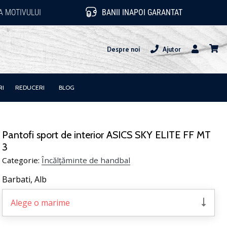
 MOTIVULUI
BANII INAPOI GARANTAT
Despre noi
Ajutor
Utilizator
Cos
RI
REDUCERI
BLOG
Pantofi sport de interior ASICS SKY ELITE FF MT
3
Categorie:
Încălțăminte de handbal
Barbati,
Alb
Alege o marime