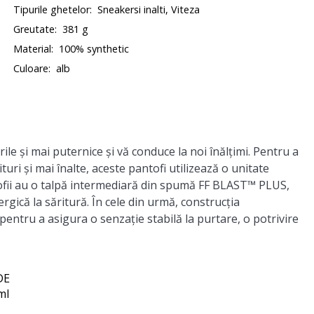
Tipurile ghetelor:
Sneakersi inalti, Viteza
Greutate:
381 g
Material:
100% synthetic
Culoare:
alb
rile și mai puternice și vă conduce la noi înălțimi. Pentru a
turi și mai înalte, aceste pantofi utilizează o unitate
fii au o talpă intermediară din spumă FF BLAST™ PLUS,
gică la săritură. În cele din urmă, construcția
pentru a asigura o senzație stabilă la purtare, o potrivire
DE
ml