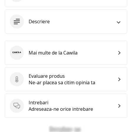
25. 11. 2024
•
2 min. de lectura
Descriere
Devino
Ambasador
al
brandului
Mai multe de la Cawila
nostru
Cawila
de
handbal
Evaluare produs
Ești
Evaluare produs
Ne-ar placea sa citim opinia ta
un
fan
al
Intrebari
handbalului
Intrebari
Adreseaza-ne orice intrebare
ca
și
noi?
Alătură-