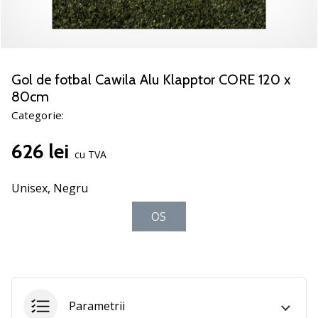
noii
pantofi
de
handbal
PUMA
Gol de fotbal Cawila Alu Klapptor CORE 120 x
Accelerate
80cm
NITRO
Categorie:
SQD
5!
626 lei
Află
cu TVA
care
sunt
Unisex,
Negru
actualizările
tehnice
OS
și
vezi
dacă
merită…
Parametrii