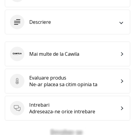
25. 11. 2024
•
2 min. de lectura
Descriere
Devino
Ambasador
al
brandului
Mai multe de la Cawila
nostru
Cawila
de
handbal
Evaluare produs
Ești
Evaluare produs
Ne-ar placea sa citim opinia ta
un
fan
al
Intrebari
handbalului
Intrebari
Adreseaza-ne orice intrebare
ca
și
noi?
Alătură-