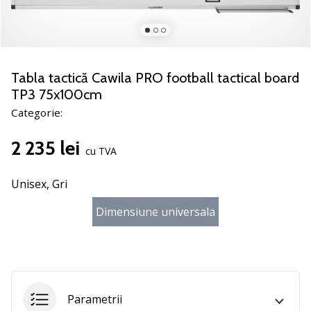
noii
pantofi
de
handbal
PUMA
Tabla tactică Cawila PRO football tactical board
Accelerate
TP3 75x100cm
NITRO
Categorie:
SQD
5!
2 235 lei
Află
cu TVA
care
sunt
Unisex,
Gri
actualizările
tehnice
Dimensiune universala
și
vezi
dacă
merită…
Parametrii