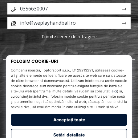
0356630007
info@weplayhandball.ro
Trimite cerere de retragere
Despre noi
Servicii clienți
WePlayHandball.ro