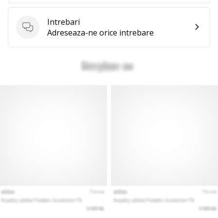
te
nouă
Intrebari
ca
Intrebari
Adreseaza-ne orice intrebare
Ambasador
al
brandului.
Afiseaza
toate
articolele