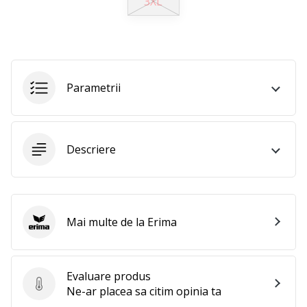
3XL
25. 11. 2024
•
2 min. de lectura
Devino
Ambasador
Parametrii
al
brandului
nostru
de
Descriere
handbal
Ești
un
fan
Mai multe de la Erima
al
Erima
handbalului
ca
și
Evaluare produs
noi?
Evaluare produs
Ne-ar placea sa citim opinia ta
Alătură-