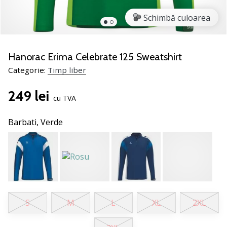
noii
Schimbă culoarea
pantofi
de
handbal
PUMA
Hanorac Erima Celebrate 125 Sweatshirt
Accelerate
Categorie:
Timp liber
NITRO
SQD
249 lei
5!
cu TVA
Află
care
Barbati,
Verde
sunt
actualizările
tehnice
și
vezi
dacă
merită…
S
M
L
XL
2XL