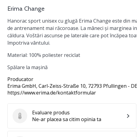
Erima Change
Hanorac sport unisex cu glugă Erima Change este din materi
de antrenament mai răcoroase. La mâneci și marginea inf
căldura. Voštări ascunse pe laterale care pot încăpea toat
împotriva vântului.
Material:
100% poliester reciclat
Spălare la mașină
Producator
Erima GmbH
, Carl-Zeiss-Straße 10, 72793 Pfullingen - D
https://www.erima.de/kontaktformular
Evaluare produs
Evaluare produs
Ne-ar placea sa citim opinia ta