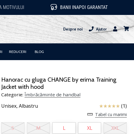
 MOTIVULUI
BANII INAPOI GARANTAT
Despre noi
Ajutor
Utilizator
Cos
RI
REDUCERI
BLOG
Hanorac cu gluga CHANGE by erima Training
Jacket with hood
Categorie:
Îmbrăcăminte de handbal
Review
Unisex,
Albastru
(1)
Tabel cu marimi
S
M
L
XL
XXL