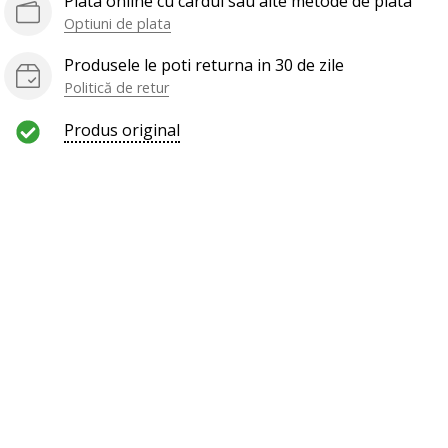
Plata online cu cardul sau alte metode de plata
Optiuni de plata
Produsele le poti returna in 30 de zile
Politică de retur
Produs original