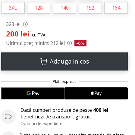
3XL
128
140
152
164
323 lei
200 lei
cu TVA
Ultimul preț minim:
212 lei
-6%
Adauga in cos
Dacă cumperi produse de peste
400 lei
beneficiezi de transport gratuit
Optiuni de expediere