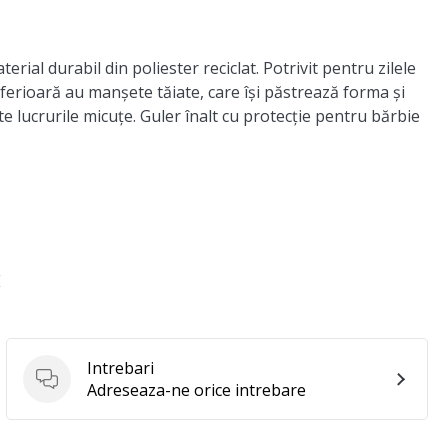
al durabil din poliester reciclat. Potrivit pentru zilele
erioară au manșete tăiate, care își păstrează forma și
e lucrurile micuțe. Guler înalt cu protecție pentru bărbie
E
Intrebari
Intrebari
Adreseaza-ne orice intrebare