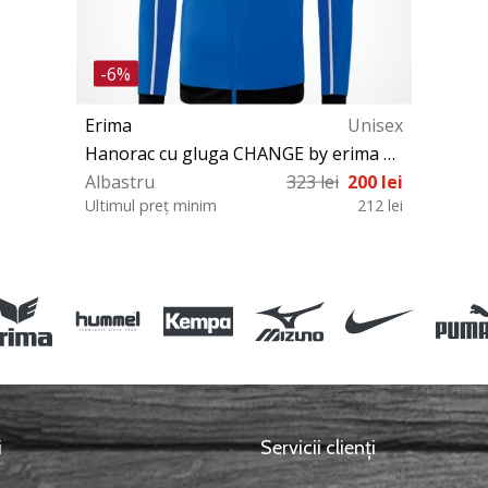
-6%
Erima
Unisex
Hanorac cu gluga CHANGE by erima Training Jacket with hood
Albastru
323 lei
200 lei
Ultimul preț minim
212 lei
L XL 3XL 128 140 152 164
i
Servicii clienți