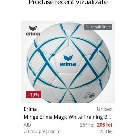
Produse recent vizualizate
Sustenabilitate
-19%
Erima
Unisex
Minge Erima Magic White Training Ball
Alb
261 lei
205 lei
Ultimul preț minim
254 lei