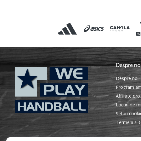
Despre no
Despre noi
Program am
Affiliate pr
Locuri de mu
Setari cooki
WePlayHandball.ro
Termeni si C