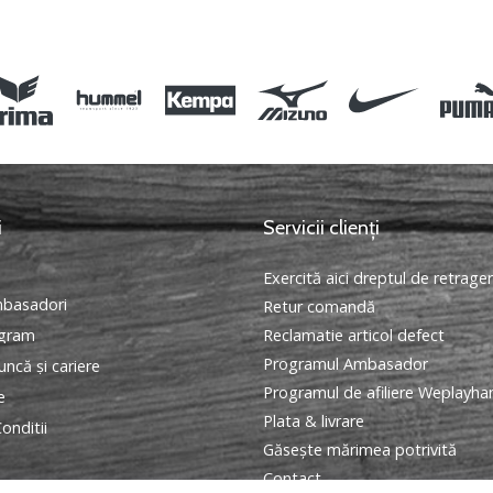
3
i
Servicii clienți
Exercită aici dreptul de retrage
basadori
Retur comandă
ogram
Reclamatie articol defect
Programul Ambasador
ncă și cariere
Programul de afiliere Weplayha
e
Plata & livrare
onditii
Găseşte mărimea potrivită
Contact