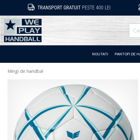
TRANSPORT GRATUIT
PESTE 400 LEI
WePlayHandball.ro
NOUTATI
PANTOFI DE 
Mingi de handbal