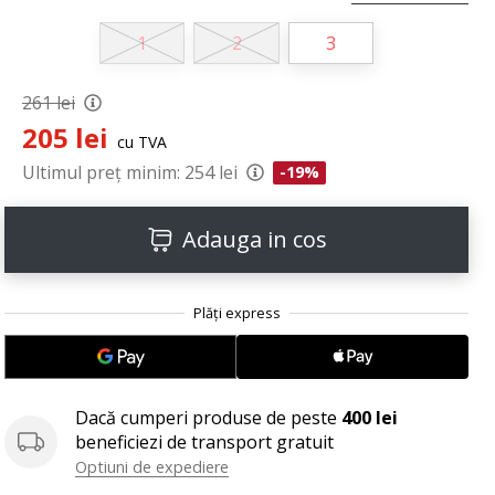
1
2
3
261 lei
205 lei
cu TVA
Ultimul preț minim:
254 lei
-19%
Adauga in cos
Dacă cumperi produse de peste
400 lei
beneficiezi de transport gratuit
Optiuni de expediere