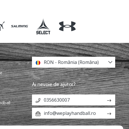
RON - România (Româna)
re
Ai nevoie de ajutor?
0356630007
ndball
info@weplayhandball.ro