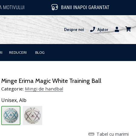
 MOTIVULUI
BANII INAPOI GARANTAT
Despre noi
Ajutor
Utilizator
Cos
RI
REDUCERI
BLOG
Minge Erima Magic White Training Ball
Categorie:
Mingi de handbal
Unisex,
Alb
Tabel cu marimi