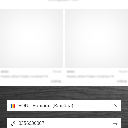
RON - România (Româna)
0356630007