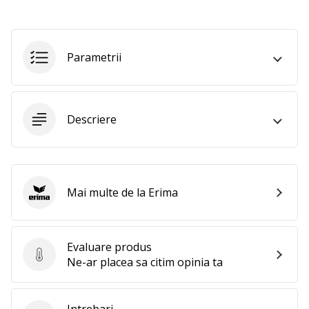
25. 11. 2024
•
2 min. de lectura
Parametrii
Devino
Ambasador
al
brandului
Descriere
nostru
de
handbal
Ești
Mai multe de la Erima
un
Erima
fan
al
handbalului
Evaluare produs
ca
Evaluare produs
Ne-ar placea sa citim opinia ta
și
noi?
Alătură-