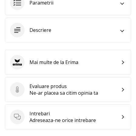
Parametrii
25. 11. 2024
•
2 min. de lectura
Devino
Descriere
Ambasador
al
brandului
nostru
de
Mai multe de la Erima
Erima
handbal
Ești
un
Evaluare produs
Evaluare produs
fan
Ne-ar placea sa citim opinia ta
al
handbalului
ca
Intrebari
și
Intrebari
Adreseaza-ne orice intrebare
noi?
Alătură-