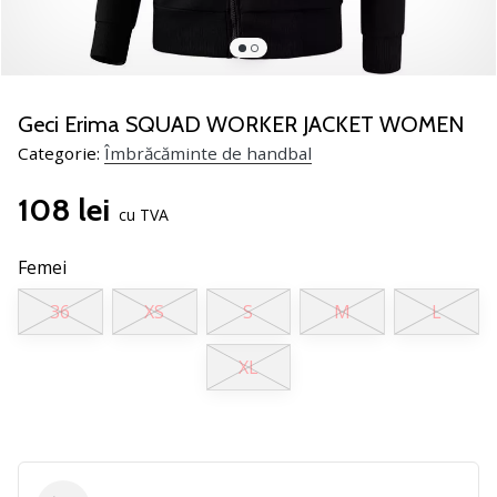
noii
pantofi
de
handbal
PUMA
Geci Erima SQUAD WORKER JACKET WOMEN
Accelerate
Categorie:
Îmbrăcăminte de handbal
NITRO
SQD
108 lei
5!
cu TVA
Află
care
Femei
sunt
36
XS
S
M
L
actualizările
tehnice
și
XL
vezi
dacă
merită…