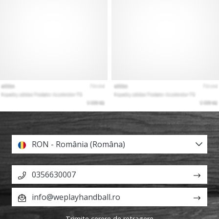
RON - România (Româna)
0356630007
info@weplayhandball.ro
Trimite cerere de retragere