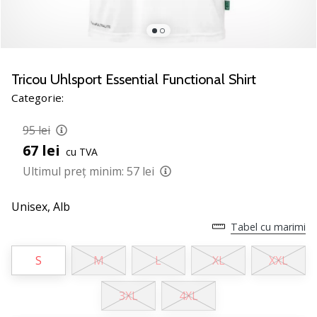
noii
pantofi
de
handbal
PUMA
Tricou Uhlsport Essential Functional Shirt
Accelerate
Categorie:
NITRO
SQD
95 lei
5!
67 lei
cu TVA
Află
care
Ultimul preț minim:
57 lei
sunt
actualizările
Unisex,
Alb
tehnice
Tabel cu marimi
și
vezi
S
M
L
XL
XXL
dacă
merită…
3XL
4XL