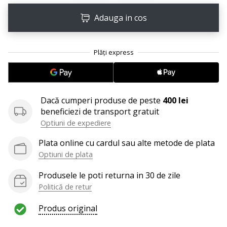
25. 11. 2024
•
Adauga in cos
2 min. de lectura
Devino
Ambasador
al
brandului
nostru
Dacă cumperi produse de peste
400 lei
de
beneficiezi de transport gratuit
handbal
Optiuni de expediere
Ești
Plata online cu cardul sau alte metode de plata
un
fan
Optiuni de plata
al
Produsele le poti returna in 30 de zile
handbalului
Politică de retur
ca
și
Produs original
noi?
Alătură-