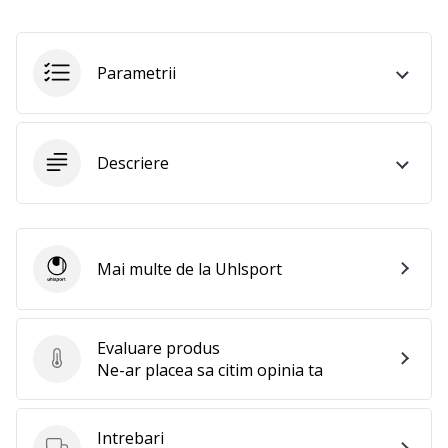
te
nouă
ca
Parametrii
Ambasador
al
brandului.
Descriere
Afiseaza
toate
articolele
Mai multe de la Uhlsport
Uhlsport
Evaluare produs
Evaluare produs
Ne-ar placea sa citim opinia ta
Intrebari