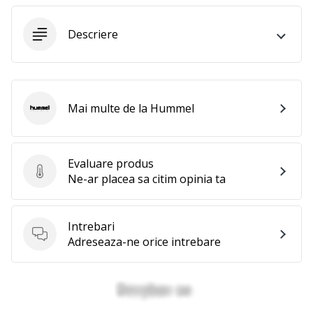
25. 11. 2024
•
Descriere
2 min. de lectura
Devino
Ambasador
al
Mai multe de la Hummel
brandului
Hummel
nostru
de
handbal
Evaluare produs
Evaluare produs
Ne-ar placea sa citim opinia ta
Ești
un
fan
Intrebari
al
Intrebari
Adreseaza-ne orice intrebare
handbalului
ca
și
noi?
Alătură-