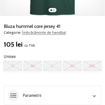
noii
pantofi
de
handbal
PUMA
Bluza hummel core jersey 41
Accelerate
Categorie:
Îmbrăcăminte de handbal
NITRO
SQD
105 lei
5!
cu TVA
Află
care
Unisex
sunt
S
M
L
XL
XXL
actualizările
tehnice
și
vezi
dacă
merită…
Parametrii