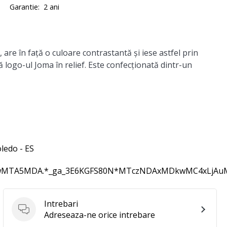
Garantie:
2 ani
re în față o culoare contrastantă și iese astfel prin
ță logo-ul Joma în relief. Este confecționată dintr-un
ledo - ES
zQwMTA5MDA.*_ga_3E6KGFS80N*MTczNDAxMDkwMC4xLjA
Intrebari
Intrebari
Adreseaza-ne orice intrebare