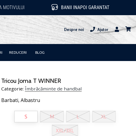
 MOTIVULUI
BANII INAPOI GARANTAT
Despre noi
Ajutor
Utilizator
Cos
RI
REDUCERI
BLOG
Tricou Joma T WINNER
Categorie:
Îmbrăcăminte de handbal
Barbati,
Albastru
S
M
L
XL
XXL/3XL