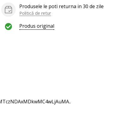
Produsele le poti returna in 30 de zile
Politică de retur
Produs original
uMTczNDAxMDkwMC4wLjAuMA..