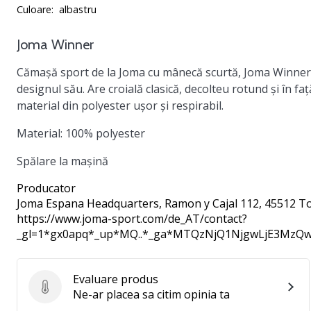
Culoare:
albastru
Joma Winner
Cămașă sport de la Joma cu mânecă scurtă, Joma Winner, a
designul său. Are croială clasică, decolteu rotund și în fa
material din polyester ușor și respirabil.
Material:
100% polyester
Spălare la mașină
Producator
Joma Espana Headquarters
, Ramon y Cajal 112, 45512 To
https://www.joma-sport.com/de_AT/contact?
_gl=1*gx0apq*_up*MQ..*_ga*MTQzNjQ1NjgwLjE3M
Evaluare produs
Evaluare produs
Ne-ar placea sa citim opinia ta