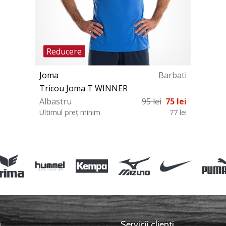
Reducere
Joma
Barbati
Tricou Joma T WINNER
Albastru
95 lei
75 lei
Ultimul preț minim
77 lei
S
i
Servicii clienți