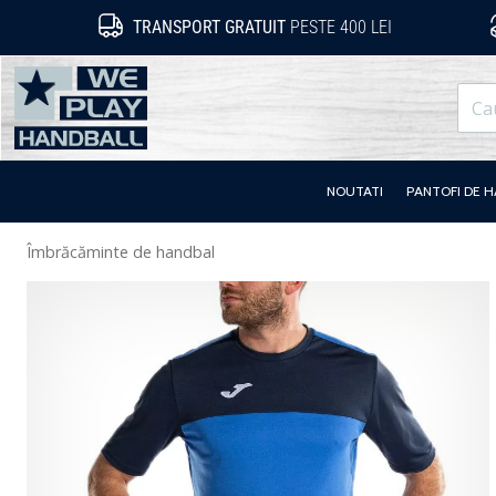
TRANSPORT GRATUIT
PESTE 400 LEI
WePlayHandball.ro
NOUTATI
PANTOFI DE 
Îmbrăcăminte de handbal