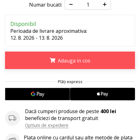
25. 11. 2024
Numar bucati:
•
2 min. de lectura
Disponibil
Devino
Perioada de livrare aproximativa:
Ambasador
12. 8. 2026 - 13. 8. 2026
al
brandului
nostru
Adauga in cos
de
handbal
.
.
.
Ești
un
fan
al
handbalului
Dacă cumperi produse de peste
400 lei
ca
beneficiezi de transport gratuit
și
Optiuni de expediere
noi?
Alătură-
Plata online cu cardul sau alte metode de plata