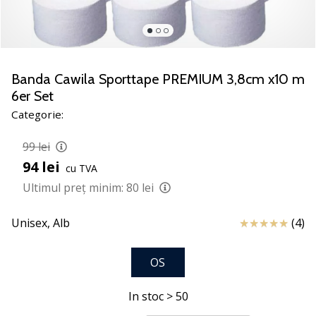
noii
pantofi
de
handbal
PUMA
Banda Cawila Sporttape PREMIUM 3,8cm x10 m
Accelerate
6er Set
NITRO
Categorie:
SQD
5!
99 lei
Află
94 lei
care
cu TVA
sunt
Ultimul preț minim:
80 lei
actualizările
tehnice
Review
Unisex,
Alb
(4)
și
vezi
dacă
OS
merită…
In stoc > 50