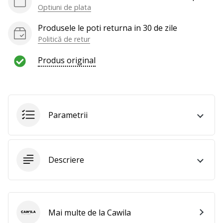
te
Optiuni de plata
nouă
ca
Produsele le poti returna in 30 de zile
Ambasador
Politică de retur
al
brandului.
Produs original
Afiseaza
toate
Parametrii
articolele
Descriere
Mai multe de la Cawila
Cawila