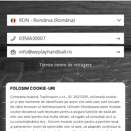
RON - România (Româna)
0356630007
info@weplayhandball.ro
Trimite cerere de retragere
Despre noi
Servicii clienți