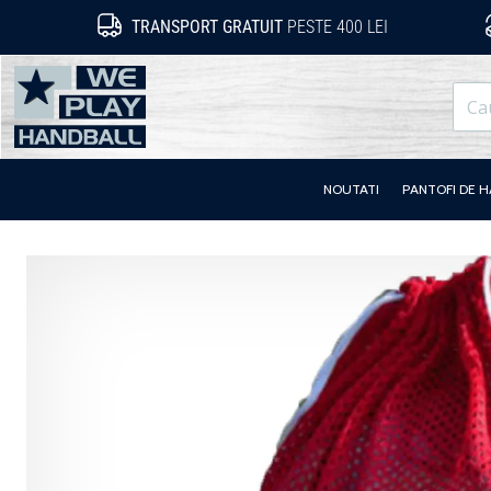
TRANSPORT GRATUIT
PESTE 400 LEI
WePlayHandball.ro
NOUTATI
PANTOFI DE 