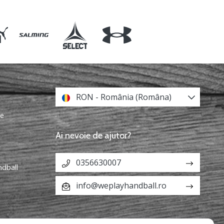
RON - România (Româna)
re
Ai nevoie de ajutor?
0356630007
ndball
info@weplayhandball.ro