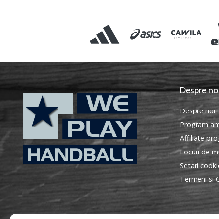
Despre no
Despre noi
Program am
Affiliate pr
Locuri de mu
Setari cooki
WePlayHandball.ro
Termeni si C