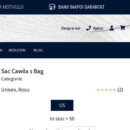
 MOTIVULUI
BANII INAPOI GARANTAT
Despre noi
Ajutor
Utilizator
Cos
RI
REDUCERI
BLOG
Sac Cawila s Bag
Categorie:
Review
Unisex,
Rosu
(2)
OS
In stoc > 50