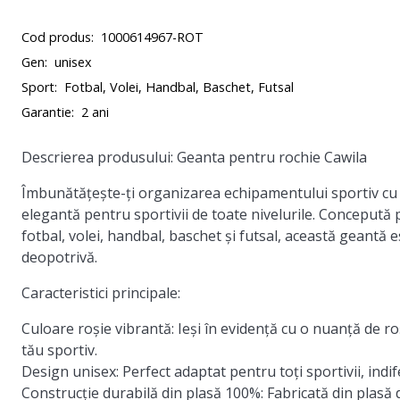
Cod produs:
1000614967-ROT
Gen:
unisex
Sport:
Fotbal, Volei, Handbal, Baschet, Futsal
Garantie:
2 ani
Descrierea produsului: Geanta pentru rochie Cawila
Îmbunătățește-ți organizarea echipamentului sportiv cu g
elegantă pentru sportivii de toate nivelurile. Concepută p
fotbal, volei, handbal, baschet și futsal, această geantă 
deopotrivă.
Caracteristici principale:
Culoare roșie vibrantă:
Ieși în evidență cu o nuanță de r
tău sportiv.
Design unisex:
Perfect adaptat pentru toți sportivii, indif
Construcție durabilă din plasă 100%:
Fabricată din plasă d