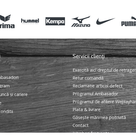
i
Servicii clienți
Exercită aici dreptul de retrage
basadori
Retur comandă
ogram
Reclamatie articol defect
Programul Ambasador
ncă și cariere
Programul de afiliere Weplayha
e
Plata & livrare
onditii
Găseşte mărimea potrivită
Contact
Intrebari frecvente