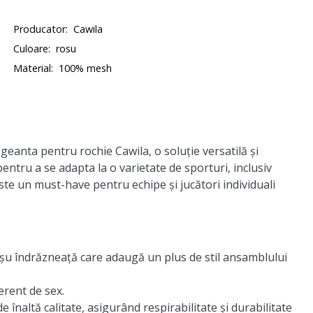
Producator:
Cawila
Culoare:
rosu
Material:
100% mesh
eanta pentru rochie Cawila, o soluție versatilă și
entru a se adapta la o varietate de sporturi, inclusiv
este un must-have pentru echipe și jucători individuali
oșu îndrăzneață care adaugă un plus de stil ansamblului
erent de sex.
e înaltă calitate, asigurând respirabilitate și durabilitate