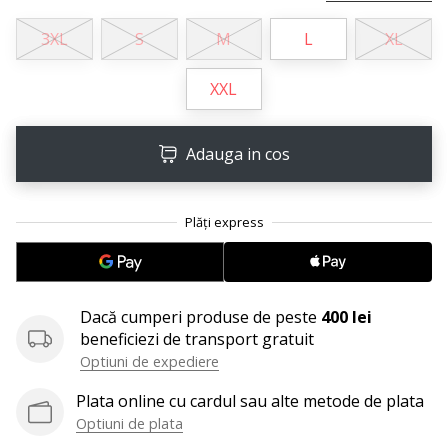
25. 11. 2024
•
3XL
S
M
L
XL
2 min. de lectura
Devino
XXL
Ambasador
al
Adauga in cos
brandului
nostru
de
handbal
Ești
un
fan
Dacă cumperi produse de peste
400 lei
al
beneficiezi de transport gratuit
handbalului
Optiuni de expediere
ca
și
Plata online cu cardul sau alte metode de plata
noi?
Optiuni de plata
Alătură-