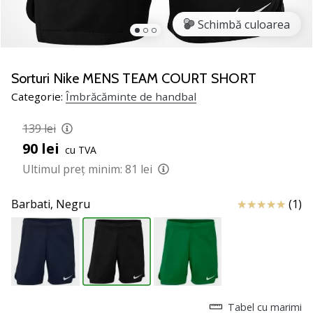
noii
Schimbă culoarea
pantofi
de
handbal
PUMA
Sorturi Nike MENS TEAM COURT SHORT
Accelerate
Categorie:
Îmbrăcăminte de handbal
NITRO
SQD
139 lei
5!
90 lei
cu TVA
Află
care
Ultimul preț minim:
81 lei
sunt
actualizările
Review
Barbati,
Negru
(1)
tehnice
și
vezi
dacă
merită…
Tabel cu marimi