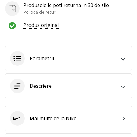
te
Produsele le poti returna in 30 de zile
nouă
Politică de retur
ca
Ambasador
Produs original
al
brandului.
Parametrii
Afiseaza
toate
articolele
Descriere
Mai multe de la Nike
Nike