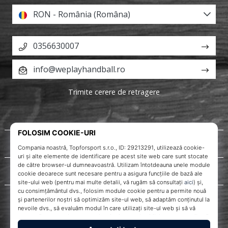
RON - România (Româna)
0356630007
info@weplayhandball.ro
Trimite cerere de retragere
Despre noi
Servicii clienți