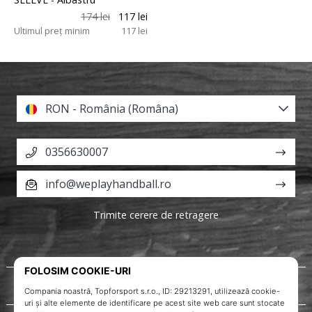
174 lei
117 lei
Ultimul preț minim
117 lei
RON - România (Româna)
0356630007
info@weplayhandball.ro
Trimite cerere de retragere
Despre noi