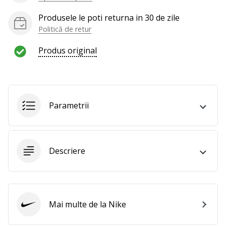
te
nouă
Produsele le poti returna in 30 de zile
ca
Politică de retur
Ambasador
al
Produs original
brandului.
Afiseaza
Parametrii
toate
articolele
Descriere
Mai multe de la Nike
Nike