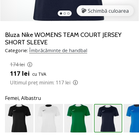
noii
Schimbă culoarea
pantofi
de
handbal
PUMA
Bluza Nike WOMENS TEAM COURT JERSEY
Accelerate
SHORT SLEEVE
NITRO
Categorie:
Îmbrăcăminte de handbal
SQD
5!
174 lei
Află
117 lei
care
cu TVA
sunt
Ultimul preț minim:
117 lei
actualizările
tehnice
Femei,
Albastru
și
vezi
dacă
merită…