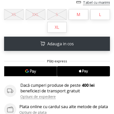
Tabel cu marimi
25. 11. 2024
•
2 min. de lectura
XS
XXL
S
M
L
Devino
XL
Ambasador
al
brandului
Adauga in cos
nostru
de
handbal
Ești
un
fan
al
Dacă cumperi produse de peste
400 lei
handbalului
beneficiezi de transport gratuit
ca
Optiuni de expediere
și
noi?
Plata online cu cardul sau alte metode de plata
Alătură-
Optiuni de plata