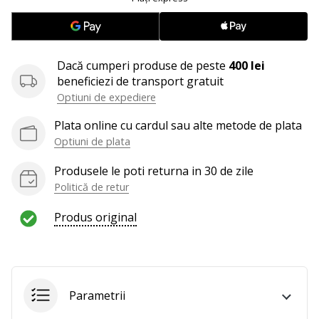
25. 11. 2024
•
2 min. de lectura
Devino
Dacă cumperi produse de peste
400 lei
Ambasador
beneficiezi de transport gratuit
al
Optiuni de expediere
brandului
Plata online cu cardul sau alte metode de plata
nostru
Optiuni de plata
de
handbal
Produsele le poti returna in 30 de zile
Ești
Politică de retur
un
fan
Produs original
al
handbalului
ca
și
Parametrii
noi?
Alătură-