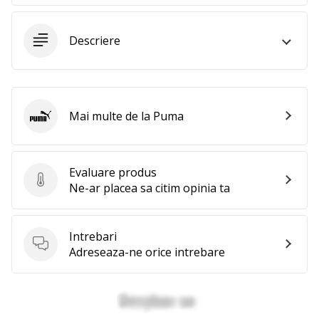
te
nouă
ca
Descriere
Ambasador
al
brandului.
Mai multe de la Puma
Puma
Afiseaza
toate
Evaluare produs
articolele
Evaluare produs
Ne-ar placea sa citim opinia ta
Intrebari
Intrebari
Adreseaza-ne orice intrebare