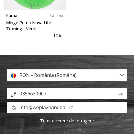
Puma
Unisex
Minge Puma Nova Lite
Training
- Verde
110 lei
RON - România (Româna)
0356630007
info@weplayhandball.ro
Trimite cerere de retragere