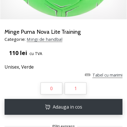
noii
pantofi
de
handbal
PUMA
Minge Puma Nova Lite Training
Accelerate
Categorie:
Mingi de handbal
NITRO
SQD
110 lei
cu TVA
5!
Află
Unisex,
Verde
care
sunt
Tabel cu marimi
actualizările
tehnice
0
1
și
vezi
dacă
Adauga in cos
merită…