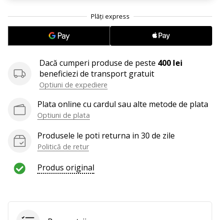
25. 11. 2024
•
2 min. de lectura
Devino
Ambasador
Dacă cumperi produse de peste
400 lei
al
beneficiezi de transport gratuit
brandului
Optiuni de expediere
nostru
de
Plata online cu cardul sau alte metode de plata
handbal
Optiuni de plata
Ești
Produsele le poti returna in 30 de zile
un
Politică de retur
fan
al
Produs original
handbalului
ca
și
noi?
Alătură-