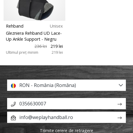
Rehband
Unisex
Glezniera Rehband UD Lace-
Up Ankle Support
- Negru
236 lei
219 lei
Ultimul preț minim
219 lei
RON - România (Româna)
0356630007
info@weplayhandball.ro
Trimite cerere de retragere