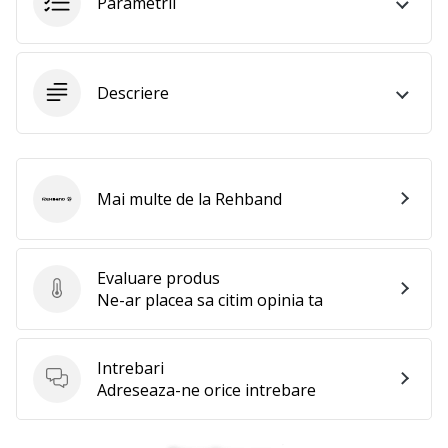
Parametrii
te
nouă
ca
Ambasador
Descriere
al
brandului.
Mai multe de la Rehband
Afiseaza
Rehband
toate
articolele
Evaluare produs
Evaluare produs
Ne-ar placea sa citim opinia ta
Intrebari
Intrebari
Adreseaza-ne orice intrebare