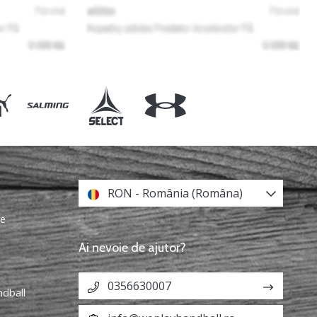
RON - România (Româna)
re
Ai nevoie de ajutor?
0356630007
ndball