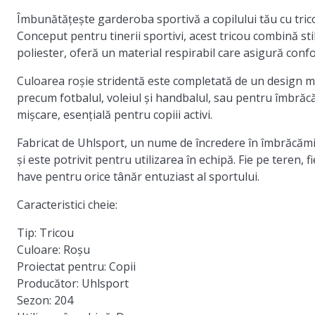
Îmbunătățește garderoba sportivă a copilului tău cu tri
Conceput pentru tinerii sportivi, acest tricou combină stil
poliester, oferă un material respirabil care asigură confort
Culoarea roșie stridentă este completată de un design m
precum fotbalul, voleiul și handbalul, sau pentru îmbrăcă
mișcare, esențială pentru copiii activi.
Fabricat de Uhlsport, un nume de încredere în îmbrăcămin
și este potrivit pentru utilizarea în echipă. Fie pe teren,
have pentru orice tânăr entuziast al sportului.
Caracteristici cheie:
Tip:
Tricou
Culoare:
Roșu
Proiectat pentru:
Copii
Producător:
Uhlsport
Sezon:
204