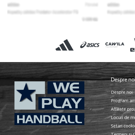
Despre no
Despre noi
Program am
Affiliate pr
Locuri de mu
Setari cooki
WePlayHandball.ro
Termeni si C