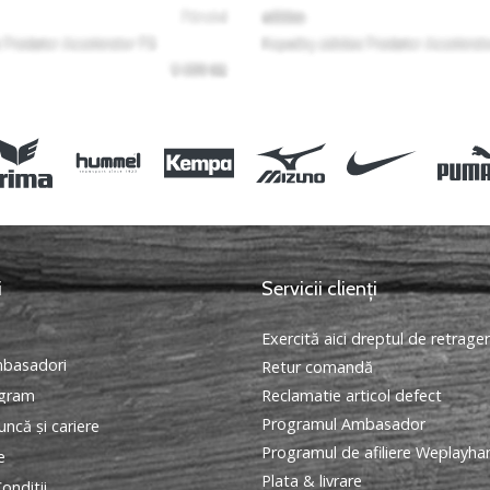
i
Servicii clienți
Exercită aici dreptul de retrage
basadori
Retur comandă
ogram
Reclamatie articol defect
Programul Ambasador
ncă și cariere
Programul de afiliere Weplayha
e
Plata & livrare
onditii