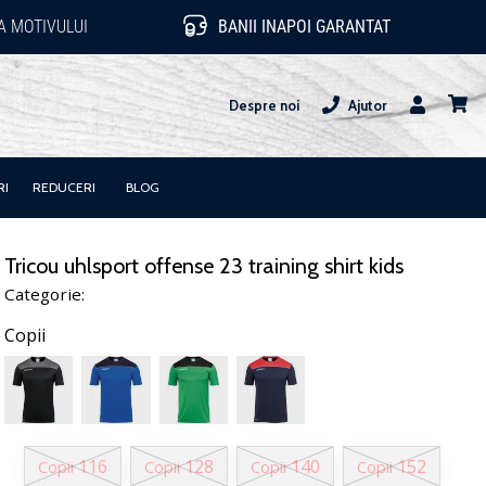
 MOTIVULUI
BANII INAPOI GARANTAT
Despre noi
Ajutor
Utilizator
Cos
RI
REDUCERI
BLOG
Tricou uhlsport offense 23 training shirt kids
Categorie:
Copii
116
128
140
152
Copii
Copii
Copii
Copii