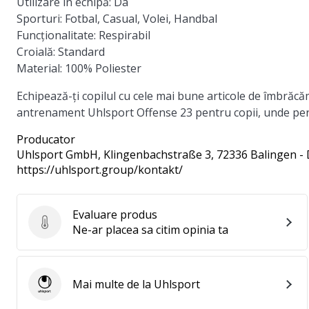
Utilizare în echipă:
Da
Sporturi:
Fotbal, Casual, Volei, Handbal
Funcționalitate:
Respirabil
Croială:
Standard
Material:
100% Poliester
Echipează-ți copilul cu cele mai bune articole de îmbrăcămi
antrenament Uhlsport Offense 23 pentru copii, unde perf
Producator
Uhlsport GmbH
, Klingenbachstraße 3, 72336 Balingen -
https://uhlsport.group/kontakt/
Evaluare produs
Evaluare produs
Ne-ar placea sa citim opinia ta
Mai multe de la Uhlsport
Uhlsport