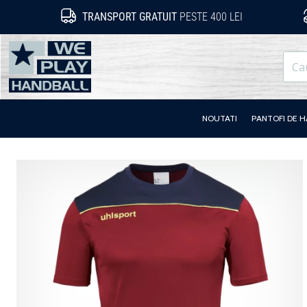
TRANSPORT GRATUIT
PESTE 400 LEI
WePlayHandball.ro
NOUTATI
PANTOFI DE 