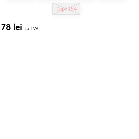
164
Copii
78 lei
cu TVA