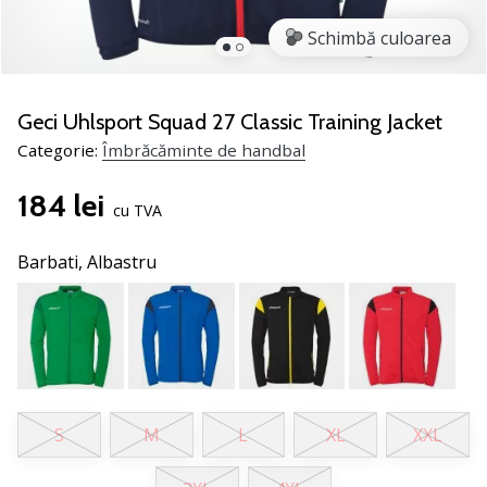
noii
Schimbă culoarea
pantofi
de
handbal
PUMA
Geci Uhlsport Squad 27 Classic Training Jacket
Accelerate
Categorie:
Îmbrăcăminte de handbal
NITRO
SQD
184 lei
5!
cu TVA
Află
care
Barbati,
Albastru
sunt
actualizările
tehnice
și
vezi
dacă
merită…
S
M
L
XL
XXL