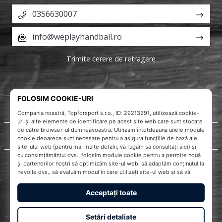
0356630007
info@weplayhandball.ro
Trimite cerere de retragere
Despre noi
Servicii clienți
WePlayHandball.ro