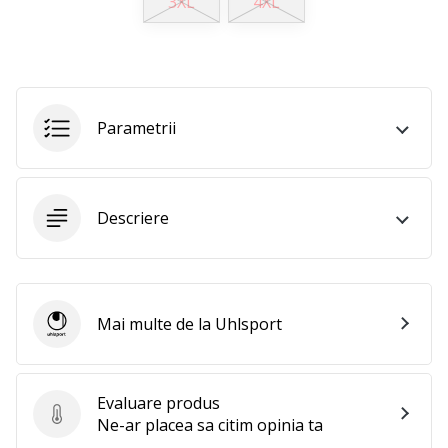
3XL
4XL
25. 11. 2024
•
2 min. de lectura
Devino
Ambasador
Parametrii
al
brandului
nostru
de
Descriere
handbal
Ești
un
fan
Mai multe de la Uhlsport
al
Uhlsport
handbalului
ca
și
Evaluare produs
noi?
Evaluare produs
Ne-ar placea sa citim opinia ta
Alătură-