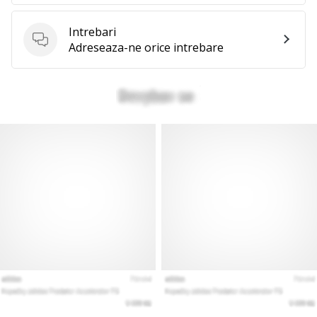
te
nouă
Intrebari
ca
Intrebari
Adreseaza-ne orice intrebare
Ambasador
al
brandului.
Afiseaza
toate
articolele