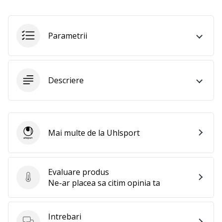
25. 11. 2024
•
2 min. de lectura
Parametrii
Devino
Ambasador
al
brandului
Descriere
nostru
de
handbal
Ești
Mai multe de la Uhlsport
Uhlsport
un
fan
al
Evaluare produs
handbalului
Evaluare produs
Ne-ar placea sa citim opinia ta
ca
și
noi?
Intrebari
Alătură-