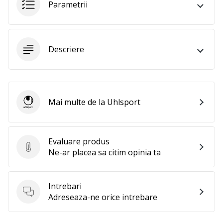
Parametrii
25. 11. 2024
•
2 min. de lectura
Devino
Descriere
Ambasador
al
brandului
nostru
de
Mai multe de la Uhlsport
Uhlsport
handbal
Ești
un
Evaluare produs
Evaluare produs
fan
Ne-ar placea sa citim opinia ta
al
handbalului
ca
Intrebari
și
Intrebari
Adreseaza-ne orice intrebare
noi?
Alătură-