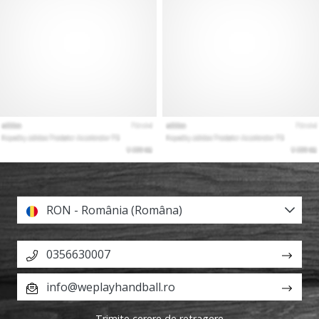
RON - România (Româna)
0356630007
info@weplayhandball.ro
Trimite cerere de retragere