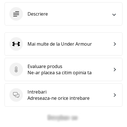
25. 11. 2024
•
Descriere
2 min. de lectura
Devino
Ambasador
al
Mai multe de la Under Armour
brandului
Under Armour
nostru
de
handbal
Evaluare produs
Evaluare produs
Ne-ar placea sa citim opinia ta
Ești
un
fan
Intrebari
al
Intrebari
Adreseaza-ne orice intrebare
handbalului
ca
și
noi?
Alătură-