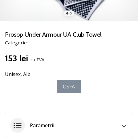
noii
pantofi
de
handbal
PUMA
Prosop Under Armour UA Club Towel
Accelerate
Categorie:
NITRO
SQD
153 lei
5!
cu TVA
Află
care
Unisex,
Alb
sunt
OSFA
actualizările
tehnice
și
vezi
dacă
merită…
Parametrii