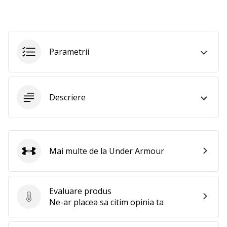
25. 11. 2024
•
2 min. de lectura
Devino
Parametrii
Ambasador
al
brandului
nostru
Descriere
de
handbal
Ești
un
Mai multe de la Under Armour
fan
Under Armour
al
handbalului
ca
Evaluare produs
și
Evaluare produs
Ne-ar placea sa citim opinia ta
noi?
Alătură-