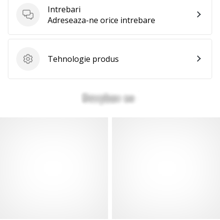
te
Intrebari
nouă
Intrebari
Adreseaza-ne orice intrebare
ca
Ambasador
al
Tehnologie produs
brandului.
Tehnologie produs
Afiseaza
toate
articolele