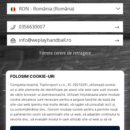
RON - România (Româna)
0356630007
info@weplayhandball.ro
Trimite cerere de retragere
Despre noi
Servicii clienți