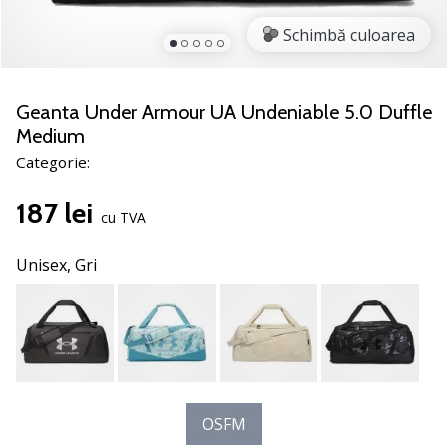
noii
Schimbă culoarea
pantofi
de
handbal
PUMA
Geanta Under Armour UA Undeniable 5.0 Duffle
Accelerate
Medium
NITRO
Categorie:
SQD
5!
187 lei
Află
cu TVA
care
sunt
Unisex,
Gri
actualizările
tehnice
și
vezi
dacă
merită…
OSFM