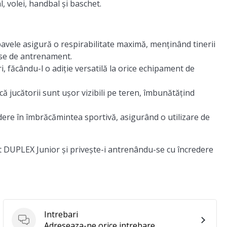
, volei, handbal și baschet.
bavele asigură o respirabilitate maximă, menținând tinerii
ense de antrenament.
i, făcându-l o adiție versatilă la orice echipament de
că jucătorii sunt ușor vizibili pe teren, îmbunătățind
dere în îmbrăcămintea sportivă, asigurând o utilizare de
t DUPLEX Junior și privește-i antrenându-se cu încredere
Intrebari
Intrebari
Adreseaza-ne orice intrebare