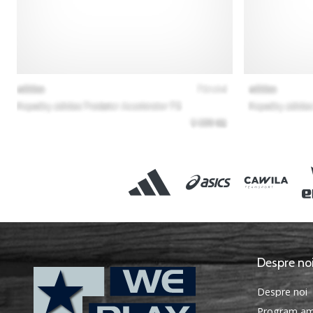
Despre no
Despre noi
Program am