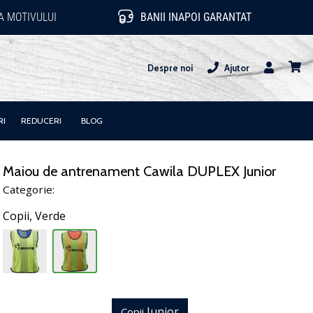
 MOTIVULUI
BANII INAPOI GARANTAT
Despre noi
Ajutor
Utilizator
Cos
RI
REDUCERI
BLOG
Maiou de antrenament Cawila DUPLEX Junior
Categorie:
Copii,
Verde
Junior
Copii