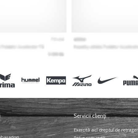
i
Servicii clienți
Exercită aici dreptul de retrage
basadori
Retur comandă