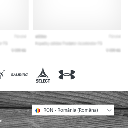
RON - România (Româna)
re