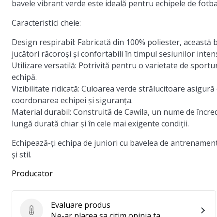
bavele vibrant verde este ideală pentru echipele de fotbal
Caracteristici cheie:
Design respirabil
: Fabricată din 100% poliester, această 
jucători răcoroși și confortabili în timpul sesiunilor int
Utilizare versatilă
: Potrivită pentru o varietate de sportur
echipă.
Vizibilitate ridicată
: Culoarea verde strălucitoare asigură 
coordonarea echipei și siguranța.
Material durabil
: Construită de Cawila, un nume de încre
lungă durată chiar și în cele mai exigente condiții.
Echipează-ți echipa de juniori cu bavelea de antrenamen
și stil.
Producator
Evaluare produs
Evaluare produs
Ne-ar placea sa citim opinia ta