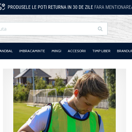
PRODUSELE LE POTI RETURNA IN 30 DE ZILE
FARA MENTIONAREA
Cauta
HANDBAL
IMBRACAMINTE
MINGI
ACCESORII
TIMP LIBER
BRANDU