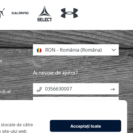
RON - România (Româna)
re
Ai nevoie de ajutor?
0356630007
ndball
info@weplayhandball.ro