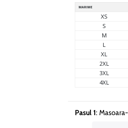
MARIME
XS
S
M
L
XL
2XL
3XL
4XL
Pasul 1
: Masoara-