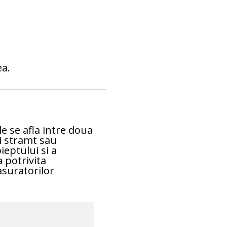
ea.
e se afla intre doua
i stramt sau
eptului si a
 potrivita
asuratorilor