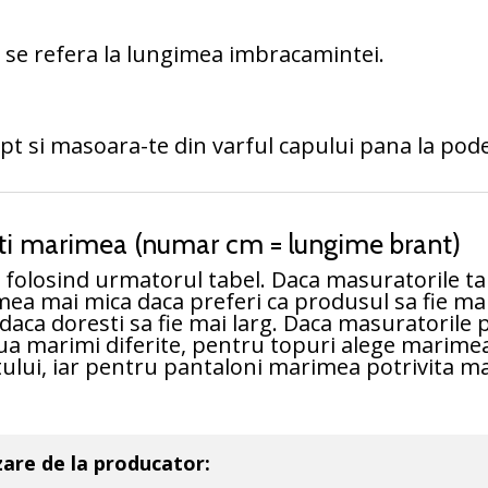
 se refera la lungimea imbracamintei.
ept si masoara-te din varful capului pana la pod
-ti marimea (numar cm = lungime brant)
folosind urmatorul tabel. Daca masuratorile tal
ea mai mica daca preferi ca produsul sa fie ma
ca doresti sa fie mai larg. Daca masuratorile pi
oua marimi diferite, pentru topuri alege marimea
ului, iar pentru pantaloni marimea potrivita m
zare de la producator: