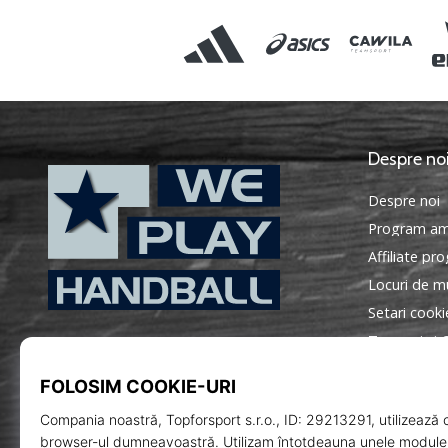
Despre no
Despre noi
Program am
Affiliate pr
Locuri de mu
Setari cooki
WePlayHandball.ro
Termeni si C