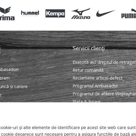
i
Servicii clienți
Exercită aici dreptul de retrage
basadori
Retur comandă
ogram
Reclamatie articol defect
Programul Ambasador
ncă și cariere
Programul de afiliere Weplayha
e
Plata & livrare
onditii
Găseşte mărimea potrivită
Contact
Intrebari frecvente
Politica de confidentialitate