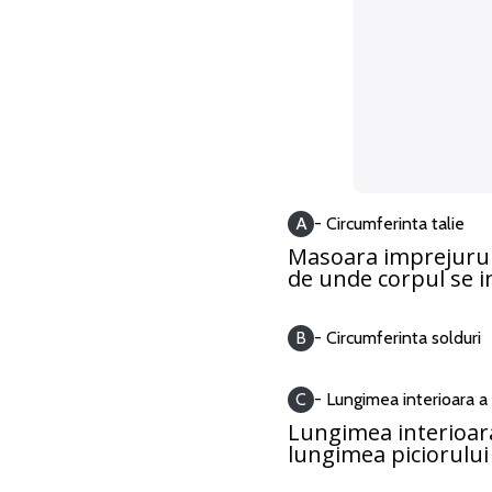
A
- Circumferinta talie
Masoara imprejurul 
de unde corpul se i
B
- Circumferinta solduri
C
- Lungimea interioara 
Lungimea interioar
lungimea piciorului 