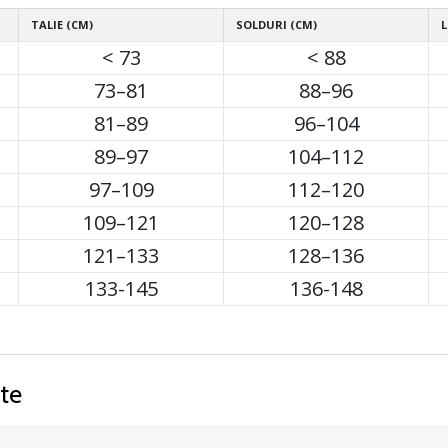
TALIE (CM)
SOLDURI (CM)
L
< 73
< 88
73–81
88–96
81–89
96–104
89–97
104–112
97–109
112–120
109–121
120–128
121–133
128–136
133-145
136-148
te