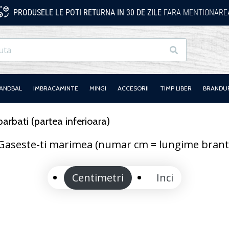
PRODUSELE LE POTI RETURNA IN 30 DE ZILE
FARA MENTIONAREA
Cauta
HANDBAL
IMBRACAMINTE
MINGI
ACCESORII
TIMP LIBER
BRANDU
arbati (partea inferioara)
Gaseste-ti marimea (numar cm = lungime brant
Centimetri
Inci