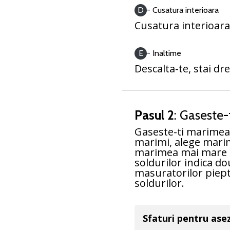
D
- Cusatura interioara
Cusatura interioara
E
- Inaltime
Descalta-te, stai dr
Pasul 2
: Gaseste
Gaseste-ti marimea 
marimi, alege marim
marimea mai mare da
soldurilor indica d
masuratorilor piept
soldurilor.
Sfaturi pentru ase