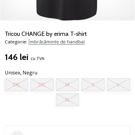
noii
pantofi
de
handbal
PUMA
Tricou CHANGE by erima T-shirt
Accelerate
Categorie:
Îmbrăcăminte de handbal
NITRO
SQD
146 lei
5!
cu TVA
Află
care
Unisex,
Negru
sunt
XXL
3XL
M
S
L
actualizările
tehnice
și
XL
vezi
dacă
merită…