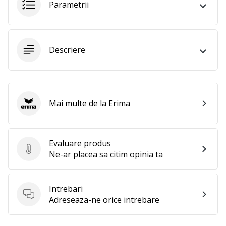
Parametrii
25. 11. 2024
•
2 min. de lectura
Devino
Descriere
Ambasador
al
brandului
nostru
de
Mai multe de la Erima
Erima
handbal
Ești
un
Evaluare produs
Evaluare produs
fan
Ne-ar placea sa citim opinia ta
al
handbalului
ca
Intrebari
și
Intrebari
Adreseaza-ne orice intrebare
noi?
Alătură-