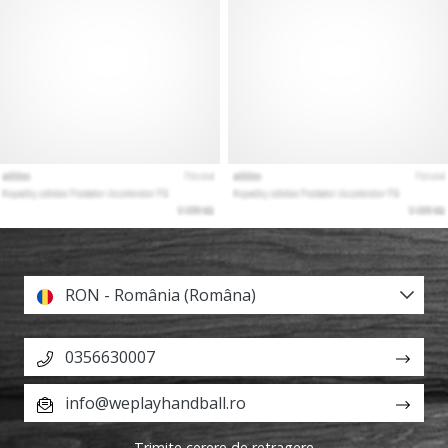
RON - România (Româna)
0356630007
info@weplayhandball.ro
Trimite cerere de retragere