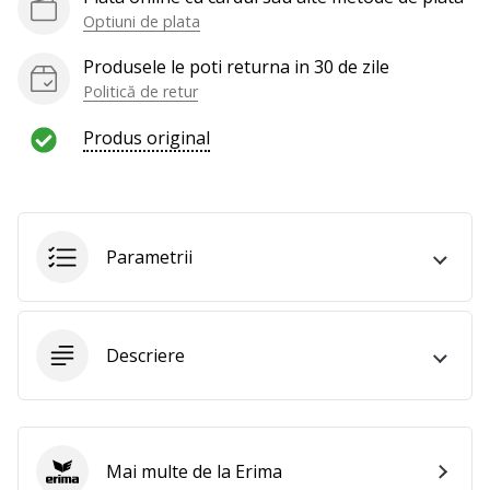
te
Optiuni de plata
nouă
ca
Produsele le poti returna in 30 de zile
Ambasador
Politică de retur
al
brandului.
Produs original
Afiseaza
toate
Parametrii
articolele
Descriere
Mai multe de la Erima
Erima