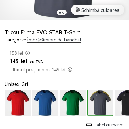
noii
Schimbă culoarea
pantofi
de
handbal
PUMA
Tricou Erima EVO STAR T-Shirt
Accelerate
Categorie:
Îmbrăcăminte de handbal
NITRO
SQD
158 lei
5!
145 lei
cu TVA
Află
care
Ultimul preț minim:
145 lei
sunt
actualizările
Unisex,
Gri
tehnice
și
vezi
dacă
merită…
Tabel cu marimi