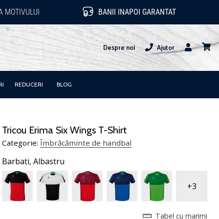
 MOTIVULUI
BANII INAPOI GARANTAT
Despre noi
Ajutor
Utilizator
Cos
RI
REDUCERI
BLOG
Tricou Erima Six Wings T-Shirt
Categorie:
Îmbrăcăminte de handbal
Barbati,
Albastru
+3
Tabel cu marimi