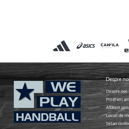
Despre no
Despre noi
Program am
Affiliate pr
Locuri de mu
Setari cooki