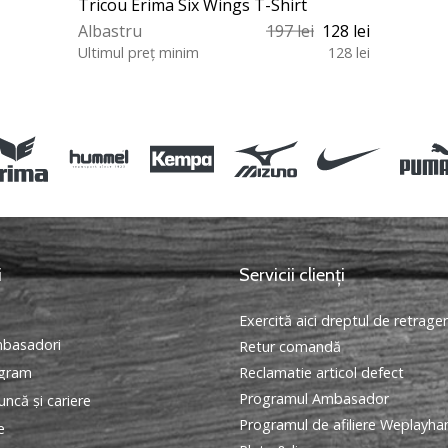
Tricou Erima Six Wings T-Shirt
Albastru
197 lei
128 lei
Ultimul preț minim
128 lei
L 116 128 140 152
i
Servicii clienți
Exercită aici dreptul de retrage
basadori
Retur comandă
ogram
Reclamatie articol defect
Programul Ambasador
ncă și cariere
Programul de afiliere Weplayha
e