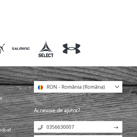
RON - România (Româna)
re
Ai nevoie de ajutor?
0356630007
ndball