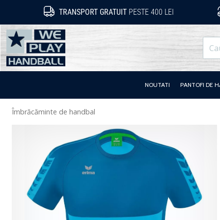
TRANSPORT GRATUIT
PESTE 400 LEI
WePlayHandball.ro
NOUTATI
PANTOFI DE 
Îmbrăcăminte de handbal