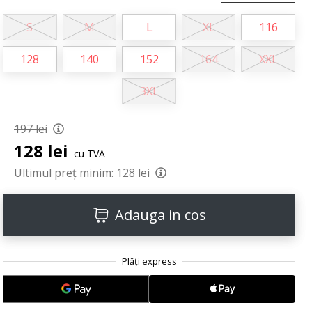
S
M
L
XL
116
128
140
152
164
XXL
3XL
197 lei
128 lei
cu TVA
Ultimul preț minim:
128 lei
Adauga in cos