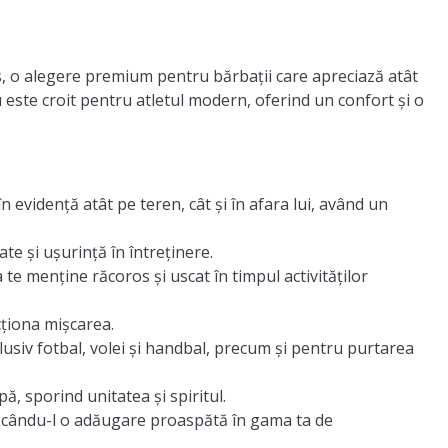
s, o alegere premium pentru bărbații care apreciază atât
u este croit pentru atletul modern, oferind un confort și o
n evidență atât pe teren, cât și în afara lui, având un
te și ușurință în întreținere.
te menține răcoros și uscat în timpul activităților
cționa mișcarea.
lusiv fotbal, volei și handbal, precum și pentru purtarea
ă, sporind unitatea și spiritul.
făcându-l o adăugare proaspătă în gama ta de