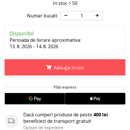
In stoc > 50
25. 11. 2024
•
Numar bucati:
2 min. de lectura
Devino
Ambasador
Disponibil
al
Perioada de livrare aproximativa:
brandului
13. 8. 2026 - 14. 8. 2026
nostru
de
handbal
Adauga in cos
Ești
un
.
.
.
fan
al
handbalului
ca
și
Dacă cumperi produse de peste
400 lei
noi?
beneficiezi de transport gratuit
Alătură-
Optiuni de expediere