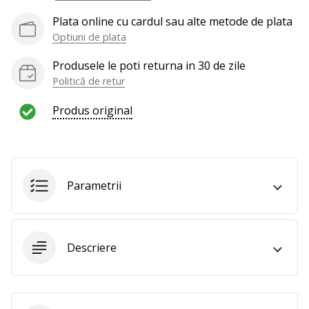
te
Plata online cu cardul sau alte metode de plata
nouă
Optiuni de plata
ca
Ambasador
Produsele le poti returna in 30 de zile
al
Politică de retur
brandului.
Produs original
Afiseaza
toate
articolele
Parametrii
Descriere