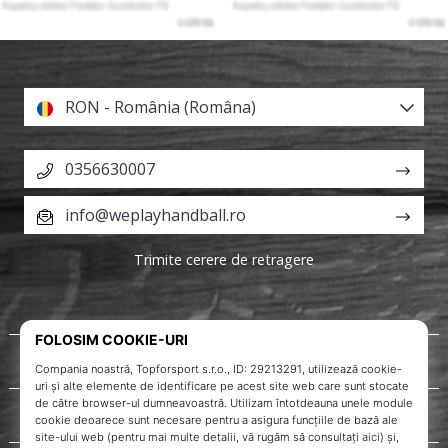
RON - România (Româna)
0356630007
info@weplayhandball.ro
Trimite cerere de retragere
Despre noi
Servicii clienți