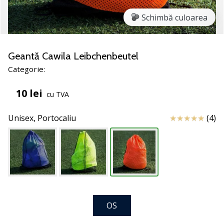
noii
Schimbă culoarea
pantofi
de
handbal
PUMA
Geantă Cawila Leibchenbeutel
Accelerate
Categorie:
NITRO
SQD
10 lei
cu TVA
5!
Află
Review
Unisex,
Portocaliu
(4)
care
sunt
actualizările
tehnice
și
vezi
dacă
merită…
OS