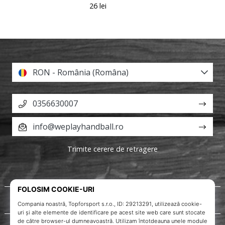
26 lei
RON - România (Româna)
0356630007
info@weplayhandball.ro
Trimite cerere de retragere
Despre noi