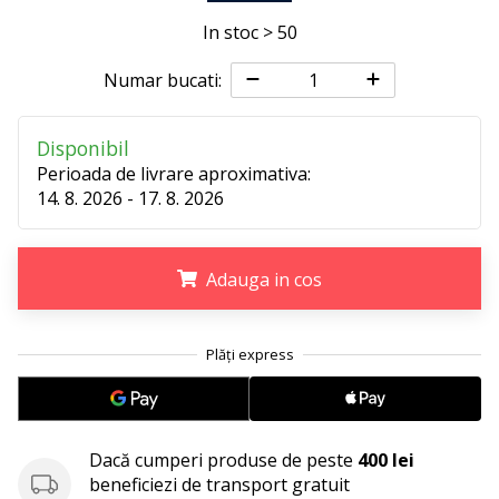
25. 11. 2024
In stoc > 50
•
2 min. de lectura
Numar bucati:
Devino
Ambasador
Disponibil
al
Perioada de livrare aproximativa:
brandului
14. 8. 2026 - 17. 8. 2026
nostru
de
handbal
Adauga in cos
Ești
un
.
.
.
fan
al
handbalului
ca
și
Dacă cumperi produse de peste
400 lei
noi?
beneficiezi de transport gratuit
Alătură-