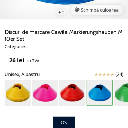
noii
Schimbă culoarea
pantofi
de
handbal
PUMA
Discuri de marcare Cawila Markierungshauben M
Accelerate
10er Set
NITRO
Categorie:
SQD
5!
26 lei
cu TVA
Află
care
Review
Unisex,
Albastru
(24)
sunt
actualizările
tehnice
și
vezi
dacă
merită…
OS