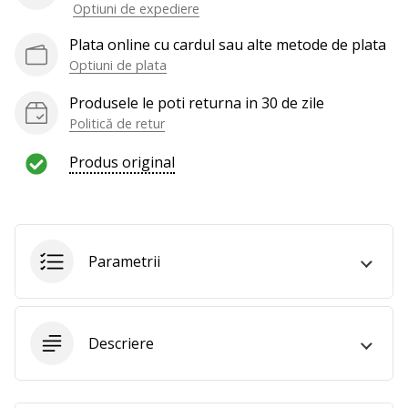
Optiuni de expediere
te
nouă
Plata online cu cardul sau alte metode de plata
ca
Optiuni de plata
Ambasador
al
Produsele le poti returna in 30 de zile
brandului.
Politică de retur
Produs original
Afiseaza
toate
articolele
Parametrii
Descriere